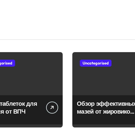
gorised
Uncategorised
таблеток для
Обзор эффективны
я от ВПЧ
мазей от жировиков
с рассасывающим
эффектом