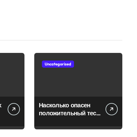
Uncategorised
х
Насколько опасен
положительный тест
на впч 45