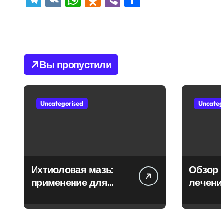
Вы пропустили
Uncategorised
Uncate
Ихтиоловая мазь:
Обзор 
применение для
лечени
лечения фурункулов