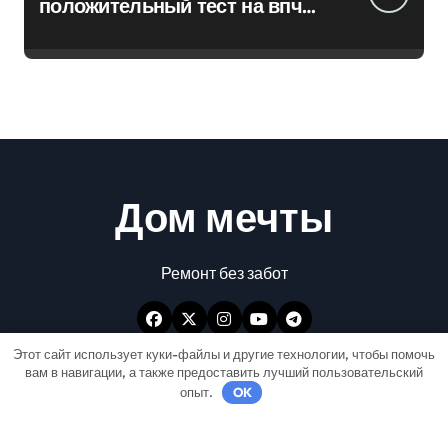
положительный тест на впч
45
Дом мечты
Ремонт без забот
Этот сайт использует куки-файлы и другие технологии, чтобы помочь
вам в навигации, а также предоставить лучший пользовательский
опыт.
OK
Авторские права © Все права защищены
|
Newspaperup
от
Themeansar
.