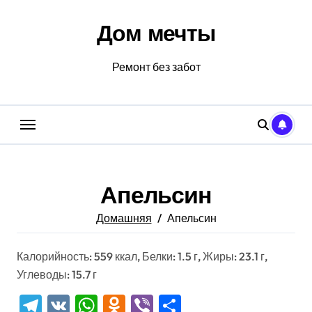
Перейти
к
Дом мечты
содержанию
Ремонт без забот
Апельсин
Домашняя
Апельсин
Калорийность: 559 ккал, Белки: 1.5 г, Жиры: 23.1 г,
Углеводы: 15.7 г
Telegram
VK
WhatsApp
Odnoklassniki
Viber
Отправить