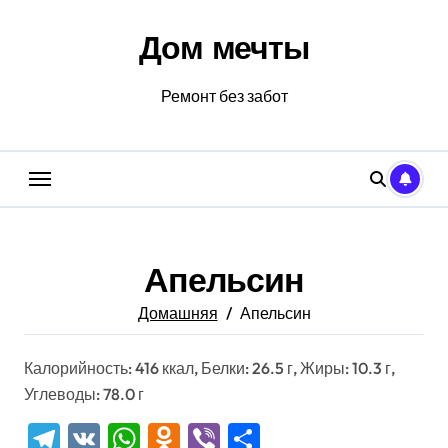
Перейти
к
Дом мечты
содержанию
Ремонт без забот
Апельсин
Домашняя
Апельсин
Калорийность: 416 ккал, Белки: 26.5 г, Жиры: 10.3 г,
Углеводы: 78.0 г
Telegram
VK
WhatsApp
Odnoklassniki
Viber
Отправить