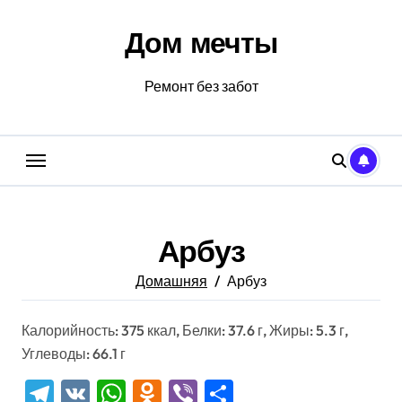
Перейти
к
Дом мечты
содержанию
Ремонт без забот
Арбуз
Домашняя
Арбуз
Калорийность: 375 ккал, Белки: 37.6 г, Жиры: 5.3 г,
Углеводы: 66.1 г
Telegram
VK
WhatsApp
Odnoklassniki
Viber
Отправить