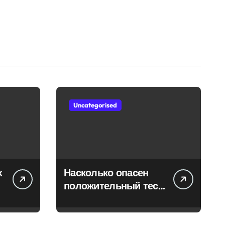
Uncategorised
х
Насколько опасен
положительный тест
на впч 45