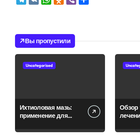
Вы пропустили
Uncategorised
Uncate
Ихтиоловая мазь:
Обзор 
применение для
лечени
лечения фурункулов