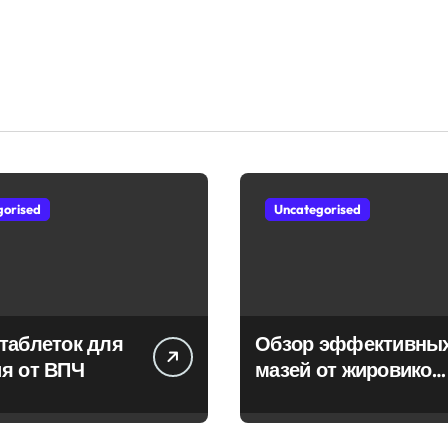
gorised
Uncategorised
таблеток для
Обзор эффективны
я от ВПЧ
мазей от жировиков
с рассасывающим
эффектом