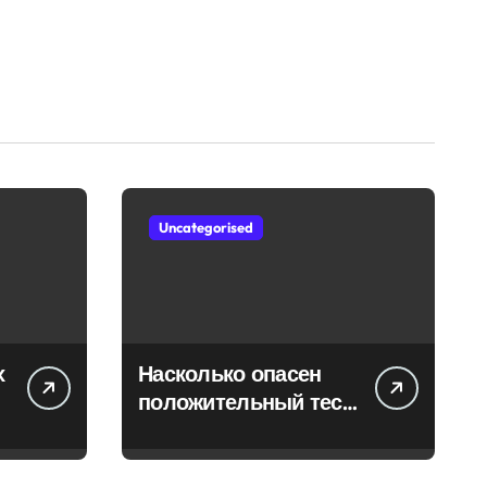
Uncategorised
х
Насколько опасен
положительный тест
на впч 45