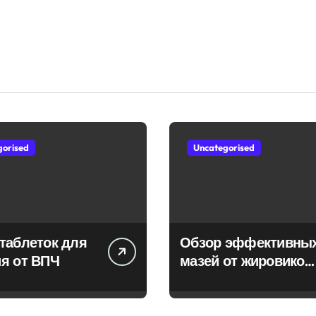
gorised
Uncategorised
таблеток для
Обзор эффективны
я от ВПЧ
мазей от жировиков
с рассасывающим
эффектом