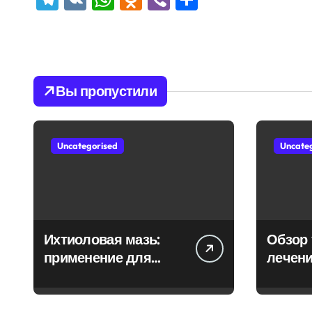
Вы пропустили
Uncategorised
Uncate
Ихтиоловая мазь:
Обзор 
применение для
лечени
лечения фурункулов