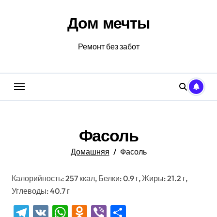
Перейти
к
Дом мечты
содержанию
Ремонт без забот
Фасоль
Домашняя
Фасоль
Калорийность: 257 ккал, Белки: 0.9 г, Жиры: 21.2 г,
Углеводы: 40.7 г
Telegram
VK
WhatsApp
Odnoklassniki
Viber
Отправить