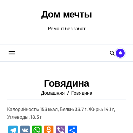
Перейти
к
Дом мечты
содержанию
Ремонт без забот
Говядина
Домашняя
Говядина
Калорийность: 153 ккал, Белки: 33.7 г, Жиры: 14.1 г,
Углеводы: 18.3 г
Telegram
VK
WhatsApp
Odnoklassniki
Viber
Отправить