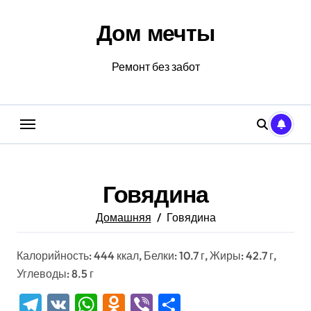
Перейти
к
Дом мечты
содержанию
Ремонт без забот
Говядина
Домашняя
Говядина
Калорийность: 444 ккал, Белки: 10.7 г, Жиры: 42.7 г,
Углеводы: 8.5 г
Telegram
VK
WhatsApp
Odnoklassniki
Viber
Отправить