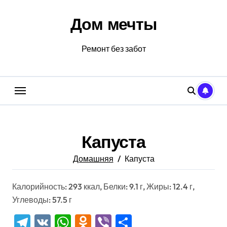
Перейти
к
Дом мечты
содержанию
Ремонт без забот
Капуста
Домашняя
Капуста
Калорийность: 293 ккал, Белки: 9.1 г, Жиры: 12.4 г,
Углеводы: 57.5 г
Telegram
VK
WhatsApp
Odnoklassniki
Viber
Отправить