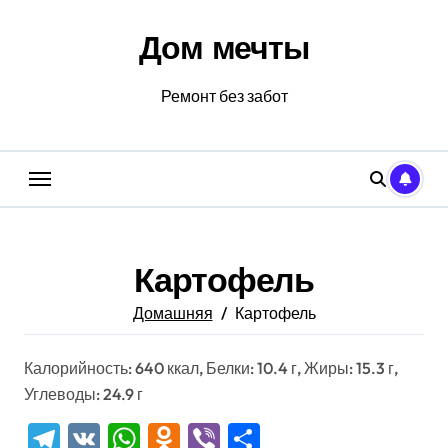
Перейти
к
Дом мечты
содержанию
Ремонт без забот
Картофель
Домашняя
Картофель
Калорийность: 640 ккал, Белки: 10.4 г, Жиры: 15.3 г,
Углеводы: 24.9 г
Telegram
VK
WhatsApp
Odnoklassniki
Viber
Отправить