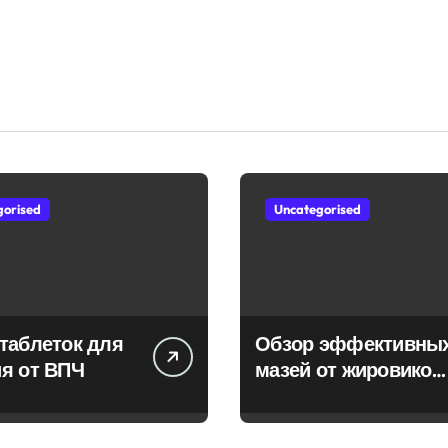
gorised
Uncategorised
таблеток для
Обзор эффективны
я от ВПЧ
мазей от жировиков
с рассасывающим
эффектом