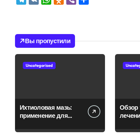
Вы пропустили
Uncategorised
Uncate
Ихтиоловая мазь:
Обзор 
применение для
лечени
лечения фурункулов