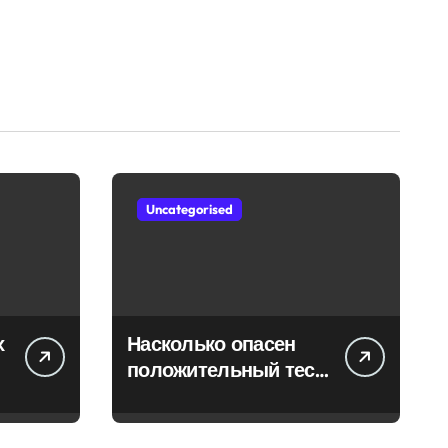
Uncategorised
х
Насколько опасен
положительный тест
на впч 45