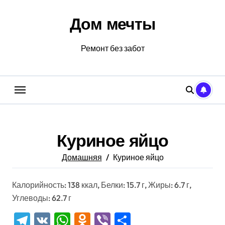
Перейти
к
Дом мечты
содержанию
Ремонт без забот
Куриное яйцо
Домашняя
Куриное яйцо
Калорийность: 138 ккал, Белки: 15.7 г, Жиры: 6.7 г,
Углеводы: 62.7 г
Telegram
VK
WhatsApp
Odnoklassniki
Viber
Отправить