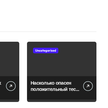
Uncategorised
х
Насколько опасен
положительный тест
на впч 45