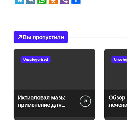
Вы пропустили
Uncategorised
Uncate
Ихтиоловая мазь:
Обзор 
применение для
лечени
лечения фурункулов