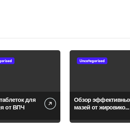
gorised
Uncategorised
таблеток для
Обзор эффективны
я от ВПЧ
мазей от жировиков
с рассасывающим
эффектом