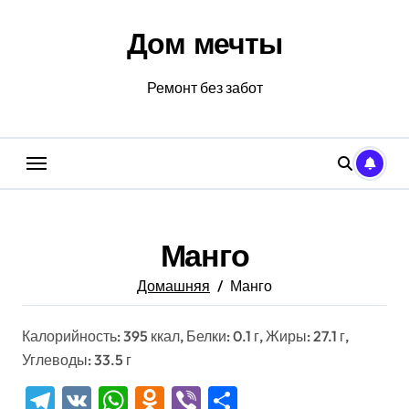
Перейти
к
Дом мечты
содержанию
Ремонт без забот
Манго
Домашняя
Манго
Калорийность: 395 ккал, Белки: 0.1 г, Жиры: 27.1 г,
Углеводы: 33.5 г
Telegram
VK
WhatsApp
Odnoklassniki
Viber
Отправить