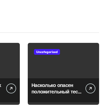
Uncategorised
х
Насколько опасен
положительный тест
на впч 45