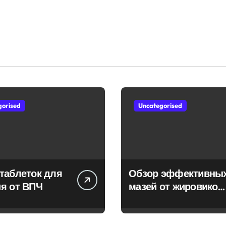
gorised
Uncategorised
таблеток для
Обзор эффективны
я от ВПЧ
мазей от жировиков
с рассасывающим
эффектом