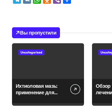
Вы пропустили
Uncategorised
Uncate
Ихтиоловая мазь:
Обзор 
применение для
лечени
лечения фурункулов