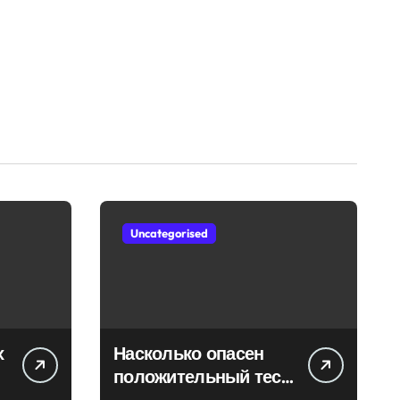
Uncategorised
х
Насколько опасен
положительный тест
на впч 45