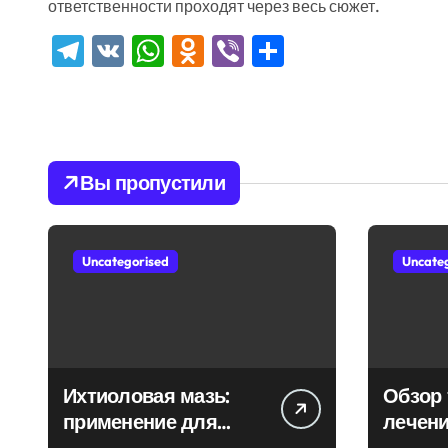
ответственности проходят через весь сюжет.
Telegram
VK
WhatsApp
Odnoklassniki
Viber
Отправить
Вы пропустили
Uncategorised
Uncate
Ихтиоловая мазь:
Обзор 
применение для
лечени
лечения фурункулов