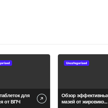
gorised
Uncategorised
таблеток для
Обзор эффективны
я от ВПЧ
мазей от жировиков
с рассасывающим