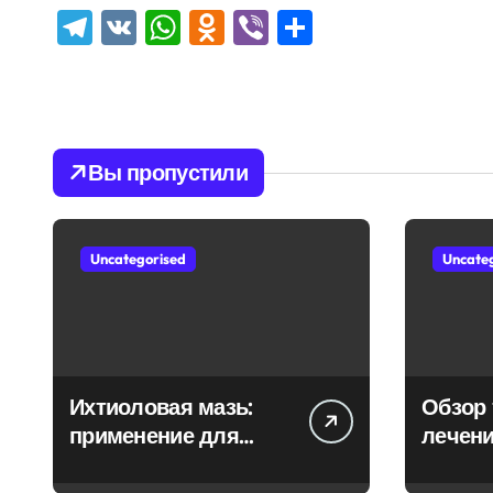
Telegram
VK
WhatsApp
Odnoklassniki
Viber
Отправить
Вы пропустили
Uncategorised
Uncate
Ихтиоловая мазь:
Обзор 
применение для
лечени
лечения фурункулов