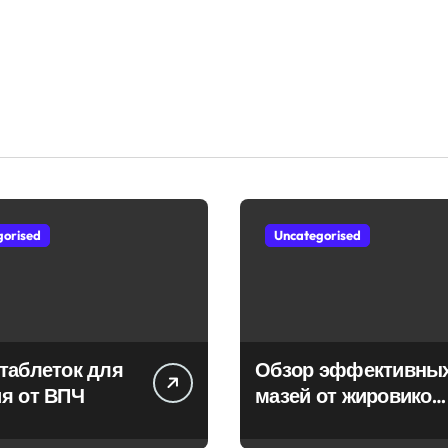
gorised
Uncategorised
таблеток для
Обзор эффективны
я от ВПЧ
мазей от жировиков
с рассасывающим
эффектом