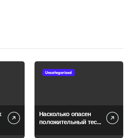
Uncategorised
х
Насколько опасен
положительный тест
на впч 45