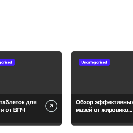
gorised
Uncategorised
таблеток для
Обзор эффективны
я от ВПЧ
мазей от жировиков
с рассасывающим
эффектом