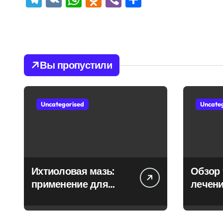
Вы пропустили
Uncategorised
Uncate
Ихтиоловая мазь:
Обзор 
применение для
лечени
лечения фурункулов