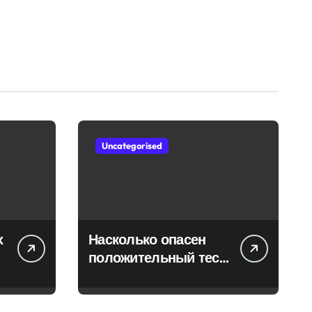
Uncategorised
х
Насколько опасен
положительный тест
на впч 45