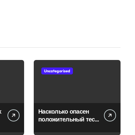
Uncategorised
х
Насколько опасен
положительный тест
на впч 45