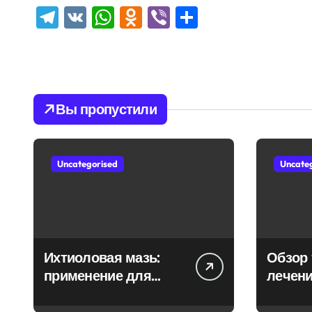
Telegram
VK
WhatsApp
Odnoklassniki
Viber
Отправить
Вы пропустили
Uncategorised
Uncate
Ихтиоловая мазь:
Обзор 
применение для
лечени
лечения фурункулов