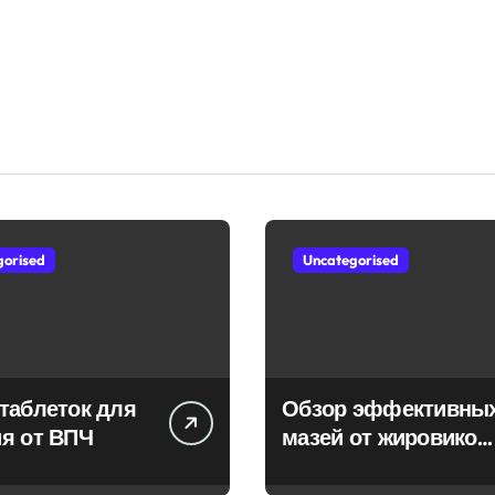
gorised
Uncategorised
таблеток для
Обзор эффективны
я от ВПЧ
мазей от жировиков
с рассасывающим
эффектом