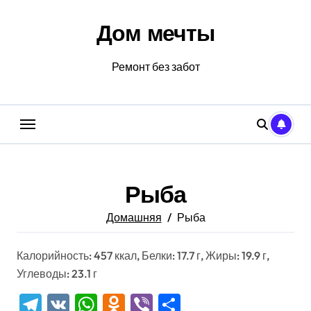
Перейти
к
Дом мечты
содержанию
Ремонт без забот
Рыба
Домашняя
Рыба
Калорийность: 457 ккал, Белки: 17.7 г, Жиры: 19.9 г,
Углеводы: 23.1 г
Telegram
VK
WhatsApp
Odnoklassniki
Viber
Отправить