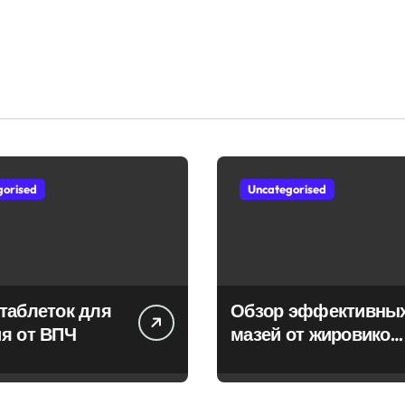
gorised
Uncategorised
таблеток для
Обзор эффективны
я от ВПЧ
мазей от жировиков
с рассасывающим
эффектом