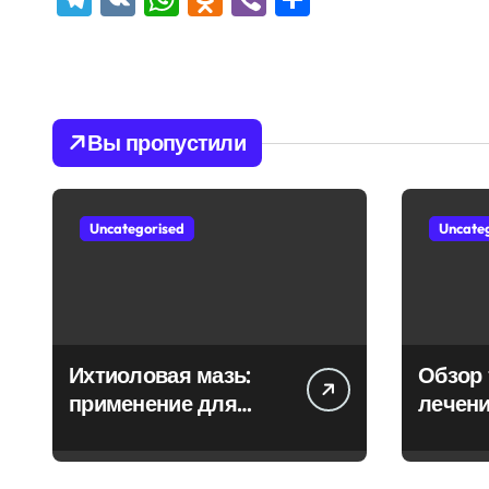
Вы пропустили
Uncategorised
Uncate
Ихтиоловая мазь:
Обзор 
применение для
лечени
лечения фурункулов