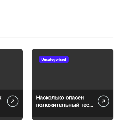
Uncategorised
х
Насколько опасен
положительный тест
на впч 45