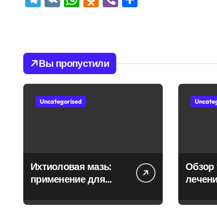
Вы пропустили
Uncategorised
Uncate
Ихтиоловая мазь:
Обзор 
применение для
лечени
лечения фурункулов