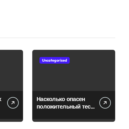
Uncategorised
х
Насколько опасен
положительный тест
на впч 45