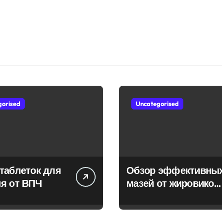
gorised
Uncategorised
таблеток для
Обзор эффективны
я от ВПЧ
мазей от жировиков
с рассасывающим
эффектом