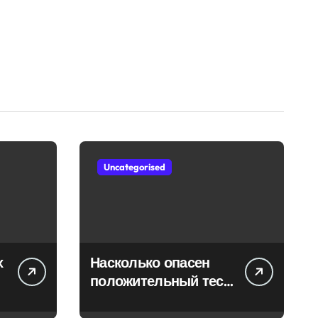
Uncategorised
х
Насколько опасен
положительный тест
на впч 45