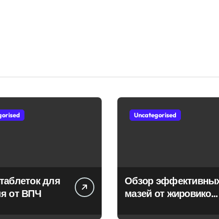
gorised
Uncategorised
таблеток для
Обзор эффективны
я от ВПЧ
мазей от жировиков
с рассасывающим
эффектом