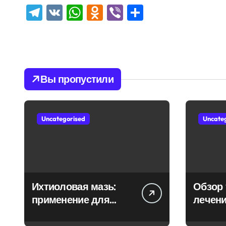
Telegram
VK
WhatsApp
Odnoklassniki
Viber
Отправить
Вы пропустили
Uncategorised
Uncate
Ихтиоловая мазь:
Обзор 
применение для
лечени
лечения фурункулов