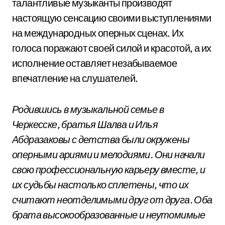
талантливые музыканты производят
настоящую сенсацию своими выступлениями
на международных оперных сценах. Их
голоса поражают своей силой и красотой, а их
исполнение оставляет незабываемое
впечатление на слушателей.
Родившись в музыкальной семье в
Черкесске, братья Шалва и Илья
Абдразаковы с детства были окружены
оперными ариями и мелодиями. Они начали
свою профессиональную карьеру вместе, и
их судьбы настолько сплетены, что их
считают неотделимыми друг от друга. Оба
брата высокообразованные и неутомимые