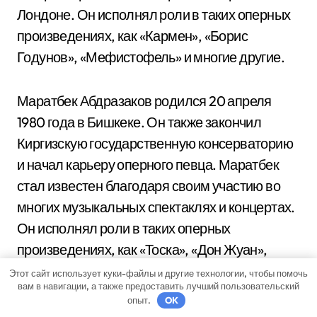
Лондоне. Он исполнял роли в таких оперных
произведениях, как «Кармен», «Борис
Годунов», «Мефистофель» и многие другие.
Маратбек Абдразаков родился 20 апреля
1980 года в Бишкеке. Он также закончил
Киргизскую государственную консерваторию
и начал карьеру оперного певца. Маратбек
стал известен благодаря своим участию во
многих музыкальных спектаклях и концертах.
Он исполнял роли в таких оперных
произведениях, как «Тоска», «Дон Жуан»,
«Самсон и Далила», «Риголетто» и многие
Этот сайт использует куки-файлы и другие технологии, чтобы помочь
вам в навигации, а также предоставить лучший пользовательский
другие. Он выступал на множестве оперных
опыт.
OK
сцен, включая Королевский оперный театр в