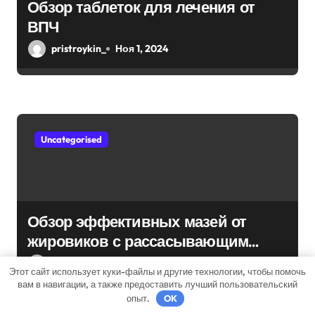
Обзор таблеток для лечения от
ВПЧ
pristroykin_
Ноя 1, 2024
Uncategorised
Обзор эффективных мазей от
жировиков с рассасывающим
эффектом
pristroykin_
Ноя 1, 2024
Этот сайт использует куки-файлы и другие технологии, чтобы помочь
вам в навигации, а также предоставить лучший пользовательский
опыт.
OK