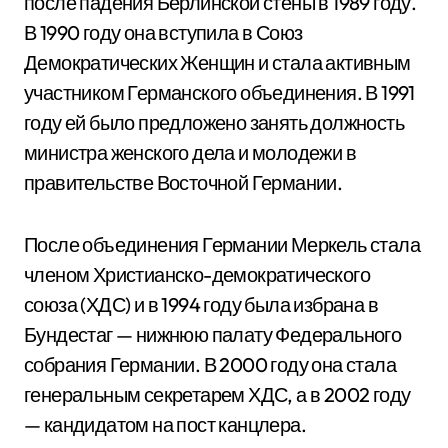
после падения Берлинской стены в 1989 году.
В 1990 году она вступила в Союз
Демократических Женщин и стала активным
участником Германского объединения. В 1991
году ей было предложено занять должность
министра женского дела и молодежи в
правительстве Восточной Германии.
После объединения Германии Меркель стала
членом Христианско-демократического
союза (ХДС) и в 1994 году была избрана в
Бундестаг — нижнюю палату Федерального
собрания Германии. В 2000 году она стала
генеральным секретарем ХДС, а в 2002 году
— кандидатом на пост канцлера.