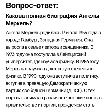
Вопрос-ответ:
Какова полная биография Ангелы
Меркель?
Ангела Меркель родилась 17 июля 1954 года в
городе Гамбург, Западная Германия. Она
выросла в семье лектора и священника. В
1973 году она поступила в Лейпцигский
университет, где изучала физику. В 1986 году
Меркель получила докторскую степень по
физике. В 1990 году она вступила в политику,
вступив в правящую Демократическую
партию свободной Германии (ДПСГ). С тех
пор она занимала различные высокие посты в
правительстве и партии, прежде чем стать