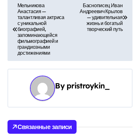
Н
Мельникова
Баснописец Иван
Анастасия —
Андреевич Крылов
а
талантливая актриса
— удивительная
с уникальной
жизнь и богатый
в
биографией,
творческий путь
запоминающейся
и
фильмографией и
грандиозными
г
достижениями
а
ц
By
pristroykin_
и
я
п
Связанные записи
о