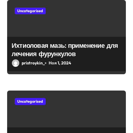
з
Uncategorised
а
п
и
Ихтиоловая мазь: применение для
с
лечения фурункулов
я
pristroykin_
Ноя 1, 2024
м
Uncategorised