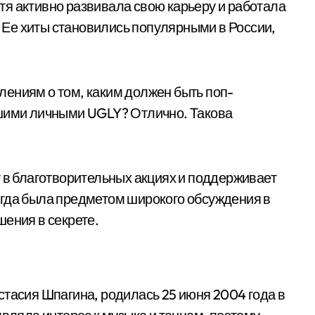
я активно развивала свою карьеру и работала
Ее хиты становились популярными в России,
ениям о том, каким должен быть поп-
ашими личными UGLY? Отлично. Такова
т в благотворительных акциях и поддерживает
егда была предметом широкого обсуждения в
шения в секрете.
стасия Шпагина, родилась 25 июня 2004 года в