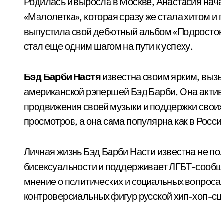
Родилась и выросла в Москве, Анастасия нач
«Малолетка», которая сразу же стала хитом и
выпустила свой дебютный альбом «Подросток
стал еще одним шагом на пути к успеху.
Бэд Барби Настя
известна своим ярким, выз
американской рэпершей Бэд Барби. Она актив
продвижения своей музыки и поддержки свои
просмотров, а она сама популярна как в Росси
Личная жизнь Бэд Барби Насти известна не по
бисексуальности и поддерживает ЛГБТ-сообщ
мнение о политических и социальных вопросах
контроверсиальных фигур русской хип-хоп-с