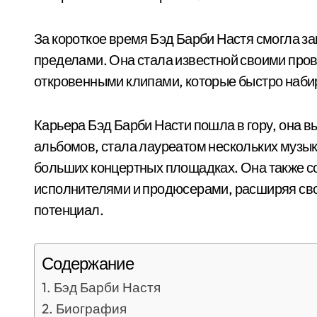
За короткое время Бэд Барби Настя смогла за
пределами. Она стала известной своими про
откровенными клипами, которые быстро наб
Карьера Бэд Барби Насти пошла в гору, она в
альбомов, стала лауреатом нескольких музык
больших концертных площадках. Она также с
исполнителями и продюсерами, расширяя сво
потенциал.
Содержание
Бэд Барби Настя
Биография