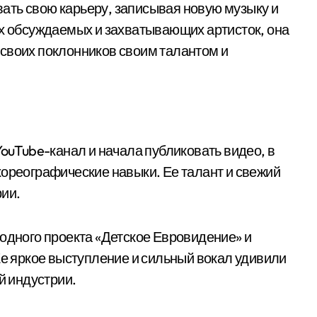
ать свою карьеру, записывая новую музыку и
ых обсуждаемых и захватывающих артисток, она
своих поклонников своим талантом и
YouTube-канал и начала публиковать видео, в
хореографические навыки. Ее талант и свежий
ии.
родного проекта «Детское Евровидение» и
Ее яркое выступление и сильный вокал удивили
й индустрии.