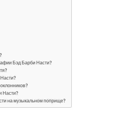
?
рафии Бэд Барби Насти?
тя?
 Насти?
поклонников?
и Насти?
асти на музыкальном поприще?