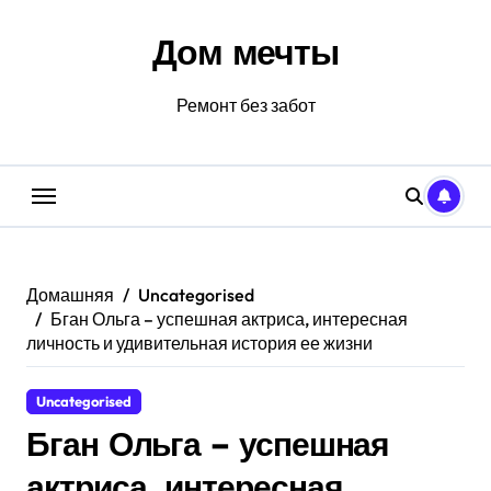
Перейти
к
Дом мечты
содержанию
Ремонт без забот
Домашняя
Uncategorised
Бган Ольга – успешная актриса, интересная
личность и удивительная история ее жизни
Uncategorised
Бган Ольга – успешная
актриса, интересная