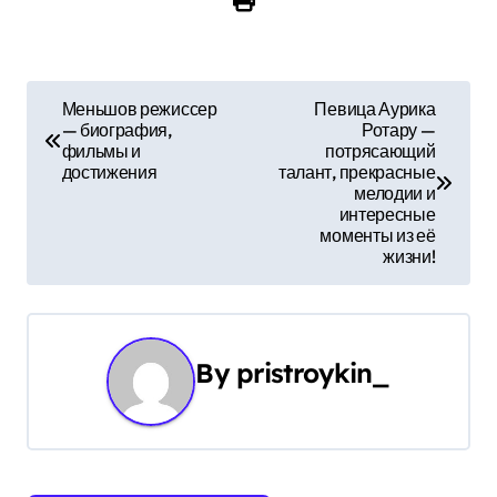
Н
Меньшов режиссер
Певица Аурика
— биография,
Ротару —
а
фильмы и
потрясающий
достижения
талант, прекрасные
в
мелодии и
интересные
и
моменты из её
жизни!
г
а
ц
By
pristroykin_
и
я