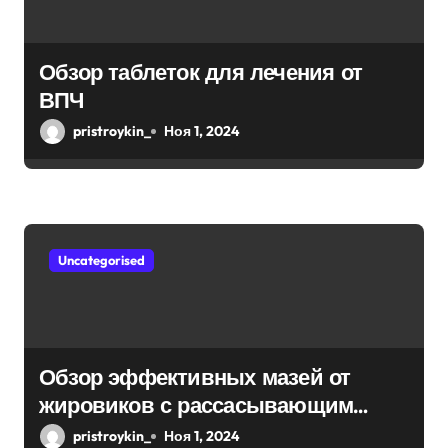
Обзор таблеток для лечения от
ВПЧ
pristroykin_
Ноя 1, 2024
Uncategorised
Обзор эффективных мазей от
жировиков с рассасывающим
эффектом
pristroykin_
Ноя 1, 2024