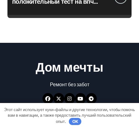
положительный тест на впч
45
Дом мечты
Ремонт без забот
Этот сайт использует куки-файлы и другие технологии, чтобы помочь
вам в навигации, а также предоставить лучший пользовательский
опыт.
OK
Авторские права © Все права защищены
|
Newspaperup
от
Themeansar
.