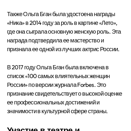
Также Ольга Бган была удостоена награды
«Ника» в 2014 году за роль в картине «Лето»,
где она сыграла основную женскую роль. Эта
награда подтвердила ее мастерство и
признала ее одной из лучших актрис России.
В 2017 году Ольга Бган была включена в
список «100 самых влиятельных женщин
России» по версии журнала Forbes. Это
признание свидетельствует о высокой оценке
ее профессиональных достижений и
значимости в культурной сфере страны.
Участие в театре и