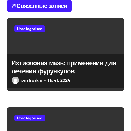
п
Связанные записи
о
з
Uncategorised
а
п
и
Ихтиоловая мазь: применение для
лечения фурункулов
с
pristroykin_
Ноя 1, 2024
я
м
Uncategorised