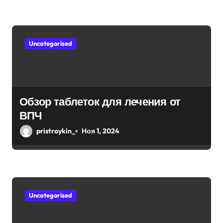
м
Uncategorised
Обзор таблеток для лечения от
ВПЧ
pristroykin_
Ноя 1, 2024
Uncategorised