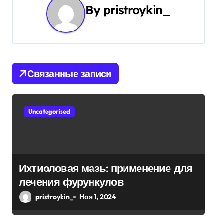
ц
By
pristroykin_
и
я
п
Связанные записи
о
з
Uncategorised
а
п
и
Ихтиоловая мазь: применение для
с
лечения фурункулов
я
pristroykin_
Ноя 1, 2024