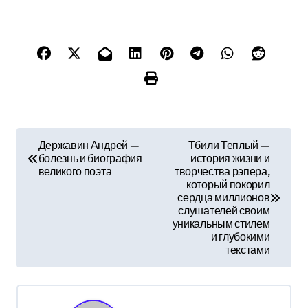
Н
Державин Андрей —
Тбили Теплый —
болезнь и биография
история жизни и
а
великого поэта
творчества рэпера,
который покорил
в
сердца миллионов
слушателей своим
и
уникальным стилем
и глубокими
г
текстами
а