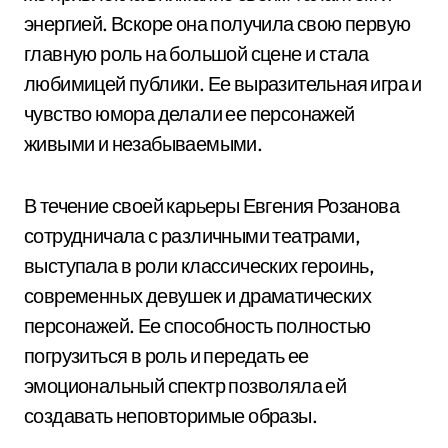
энергией. Вскоре она получила свою первую
главную роль на большой сцене и стала
любимицей публики. Ее выразительная игра и
чувство юмора делали ее персонажей
живыми и незабываемыми.
В течение своей карьеры Евгения Розанова
сотрудничала с различными театрами,
выступала в роли классических героинь,
современных девушек и драматических
персонажей. Ее способность полностью
погрузиться в роль и передать ее
эмоциональный спектр позволяла ей
создавать неповторимые образы.