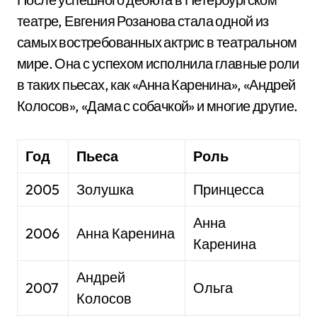
театре, Евгения Розанова стала одной из
самых востребованных актрис в театральном
мире. Она с успехом исполнила главные роли
в таких пьесах, как «Анна Каренина», «Андрей
Колосов», «Дама с собачкой» и многие другие.
Год
Пьеса
Роль
2005
Золушка
Принцесса
Анна
2006
Анна Каренина
Каренина
Андрей
2007
Ольга
Колосов