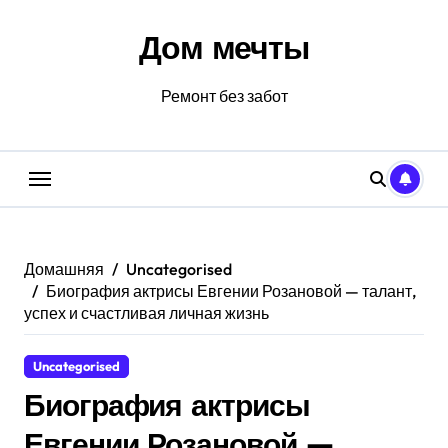
Перейти
к
Дом мечты
содержанию
Ремонт без забот
Домашняя
Uncategorised
Биография актрисы Евгении Розановой — талант,
успех и счастливая личная жизнь
Uncategorised
Биография актрисы
Евгении Розановой —