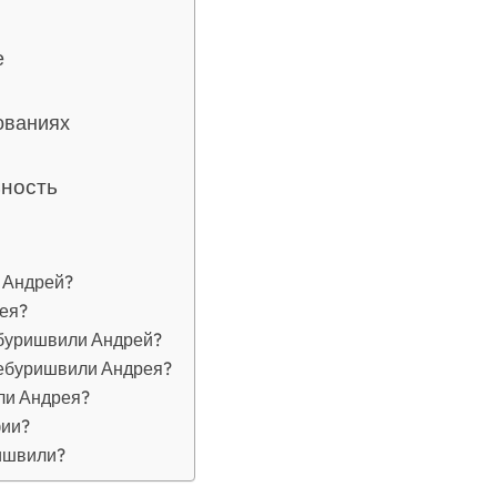
е
ованиях
ьность
 Андрей?
ея?
ебуришвили Андрей?
ебуришвили Андрея?
ли Андрея?
фии?
ишвили?