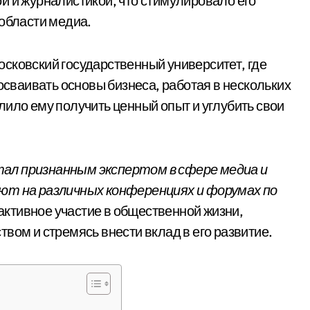
й и журналистикой, что стимулировало его
 области медиа.
сковский государственный университет, где
 осваивать основы бизнеса, работая в нескольких
лило ему получить ценный опыт и углубить свои
ал признанным экспертом в сфере медиа и
ают на различных конференциях и форумах по
активное участие в общественной жизни,
вом и стремясь внести вклад в его развитие.