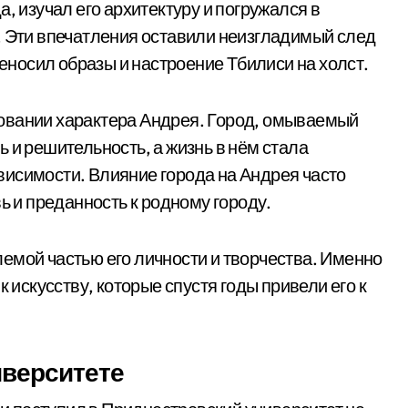
, изучал его архитектуру и погружался в
. Эти впечатления оставили неизгладимый след
реносил образы и настроение Тбилиси на холст.
овании характера Андрея. Город, омываемый
 и решительность, а жизнь в нём стала
исимости. Влияние города на Андрея часто
ь и преданность к родному городу.
емой частью его личности и творчества. Именно
к искусству, которые спустя годы привели его к
иверситете