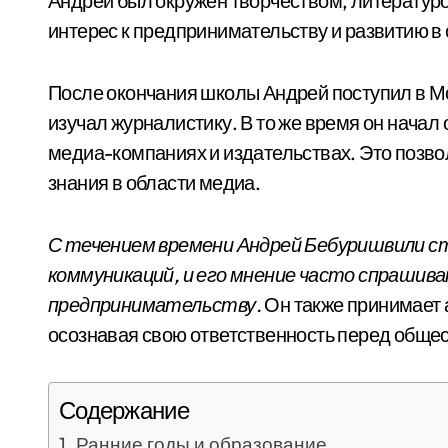
Андрей был окружен творчеством, литературо
интерес к предпринимательству и развитию в
После окончания школы Андрей поступил в Мо
изучал журналистику. В то же время он начал
медиа-компаниях и издательствах. Это позво
знания в области медиа.
С течением времени Андрей Бебуришвили ст
коммуникаций, и его мнение часто спрашив
предпринимательству.
Он также принимает 
осознавая свою ответственность перед общест
Содержание
Ранние годы и образование