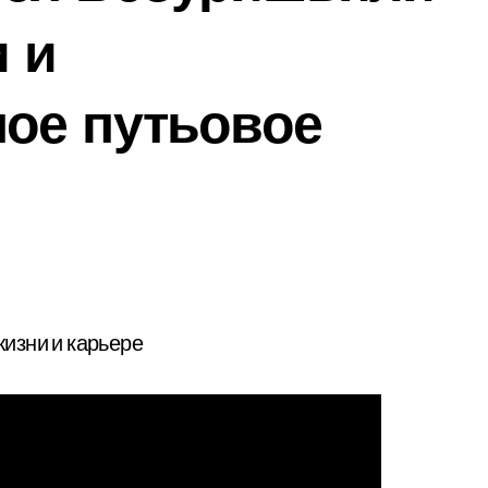
 и
ое путьовое