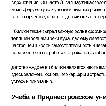
вдохновения. Он часто бывал на улицах города
атмосферу его узких улочек и шумных рынков
в его творчестве, и впоследствии он часто пе
Тбилиси также сыграл важную роль в формир
теплыми волнами реки Кура, дал ему смелость
настоящей школой самостоятельности и незав
проявляется в его работах, отражая его любов
Детство Андрея в Тбилиси является неотъемл
здесь заложены основы его карьеры и страсть 
успеху и признанию.
Учеба в Приднестровском ун