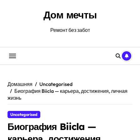
Перейти
к
Дом мечты
содержанию
Ремонт без забот
Домашняя
Uncategorised
Биография Biicla — карьера, достижения, личная
жизнь
Uncategorised
Биография Biicla —
карьера, достижения,