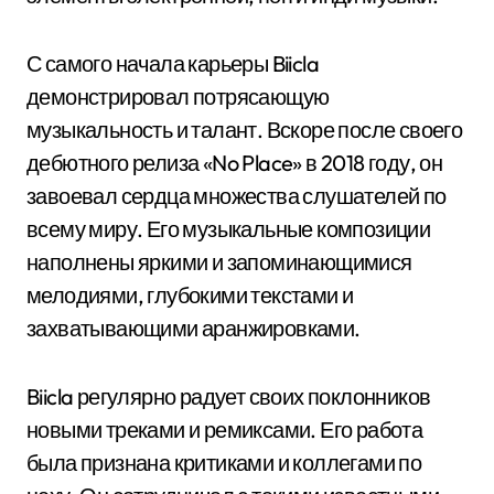
С самого начала карьеры Biicla
демонстрировал потрясающую
музыкальность и талант. Вскоре после своего
дебютного релиза «No Place» в 2018 году, он
завоевал сердца множества слушателей по
всему миру. Его музыкальные композиции
наполнены яркими и запоминающимися
мелодиями, глубокими текстами и
захватывающими аранжировками.
Biicla регулярно радует своих поклонников
новыми треками и ремиксами. Его работа
была признана критиками и коллегами по