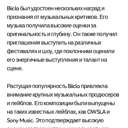
Biicla был удостоен нескольких наград и
признания от музыкальных критиков. Его
музыка получила высокие оценки за
оригинальность и глубину. Он также получил
приглашения выступить на различных
фестивалях и шоу, где поклонники оценили
его энергичные выступления и талант на
сцене.
Растущая популярность Biicla привлекла
внимание крупных музыкальных продюсеров
и лейблов. Его композиции были выпущены
на таких известных лейблах, как OWSLA и
Sony Music. Это подтверждает высокую