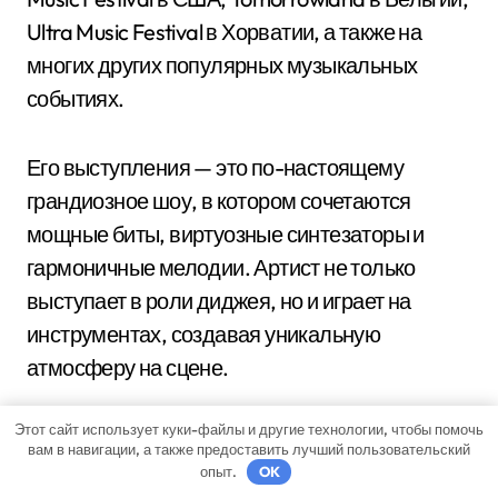
Ultra Music Festival в Хорватии, а также на
многих других популярных музыкальных
событиях.
Его выступления — это по-настоящему
грандиозное шоу, в котором сочетаются
мощные биты, виртуозные синтезаторы и
гармоничные мелодии. Артист не только
выступает в роли диджея, но и играет на
инструментах, создавая уникальную
атмосферу на сцене.
Этот сайт использует куки-файлы и другие технологии, чтобы помочь
Каждый его сет — это настоящее путешествие
вам в навигации, а также предоставить лучший пользовательский
в электронный мир, где смешиваются
опыт.
OK