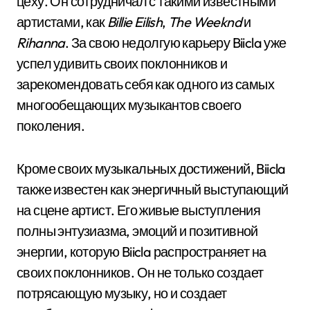
цеху. Он сотрудничал с такими известными
артистами, как
Billie Eilish
,
The Weeknd
и
Rihanna
. За свою недолгую карьеру Biicla уже
успел удивить своих поклонников и
зарекомендовать себя как одного из самых
многообещающих музыкантов своего
поколения.
Кроме своих музыкальных достижений, Biicla
также известен как энергичный выступающий
на сцене артист. Его живые выступления
полны энтузиазма, эмоций и позитивной
энергии, которую Biicla распространяет на
своих поклонников. Он не только создает
потрясающую музыку, но и создает