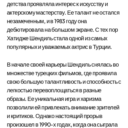
детства проявляла интерес к искусству и
актерскому мастерству. Ее талант не остался
незамеченным, и в 1983 году она
дебютировала на большом экране. С тех пор
Хатидже Шендиль стала одной из самых
популярных и уважаемых актрис в Турции.
В начале своей карьеры Шендиль снялась во
множестве турецких фильмов, где проявила
свою большую талантливость и способность с
легкостью перевоплощаться в разные
образы. Ее уникальная игра и харизма
позволили ей привлекать внимание зрителей
и критиков. Однако настоящий прорыв
произошел в 1990-х годах, когда она сыграла