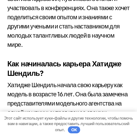
участвовать в конференциях. Она также хочет
поделиться своим опытом и знаниями с
другими учеными и стать наставником для
молодых талантливых людей в научном
мире.
Как начиналась карьера Хатидже
Шендиль?
Хатидже Шендиль начала свою карьеру как
модель в возрасте 16 лет. Она была замечена
представителями модельного агентства на
одной из уличных прогулок со своими
Этот сайт использует куки-файлы и другие технологии, чтобы помочь
друзьями. После успешной пробы она была
вам в навигации, а также предоставить лучший пользовательский
приглашена на первый фотосет, который
опыт.
OK