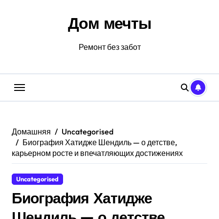
Перейти
к
Дом мечты
содержанию
Ремонт без забот
Домашняя
Uncategorised
Биография Хатидже Шендиль — о детстве,
карьерном росте и впечатляющих достижениях
Uncategorised
Биография Хатидже
Шендиль — о детстве,