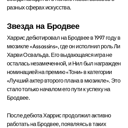
разных сферах искусства.
Звезда на Бродвее
Харрис дебютировал на Бродвее в 1997 году в
мюзикле «Assassins», где он исполнил роль Ли
Харви Освальда. Его выдающаяся игра не
осталась незамеченной, и Нил был награжден
номинацией на премию «Тони» в категории
«Лучший актер второго плана в мюзикле». Это
стало только началом его пути к успеху на
Бродвее.
После дебюта Харрис продолжил активно
работать на Бродвее, появляясь в таких