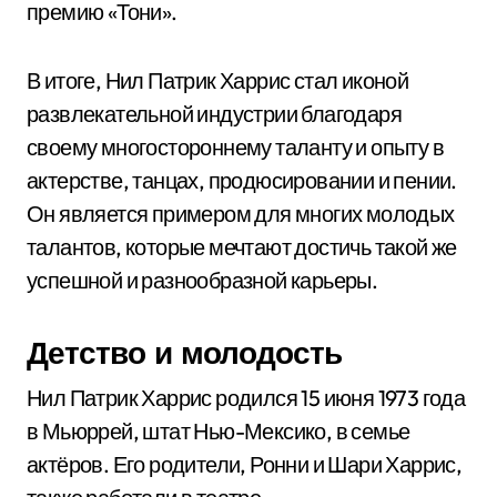
премию «Тони».
В итоге, Нил Патрик Харрис стал иконой
развлекательной индустрии благодаря
своему многостороннему таланту и опыту в
актерстве, танцах, продюсировании и пении.
Он является примером для многих молодых
талантов, которые мечтают достичь такой же
успешной и разнообразной карьеры.
Детство и молодость
Нил Патрик Харрис родился 15 июня 1973 года
в Мьюррей, штат Нью-Мексико, в семье
актёров. Его родители, Ронни и Шари Харрис,