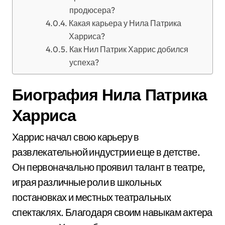
продюсера?
Какая карьера у Нила Патрика
Харриса?
Как Нил Патрик Харрис добился
успеха?
Биография Нила Патрика
Харриса
Харрис начал свою карьеру в
развлекательной индустрии еще в детстве.
Он первоначально проявил талант в театре,
играя различные роли в школьных
постановках и местных театральных
спектаклях. Благодаря своим навыкам актера