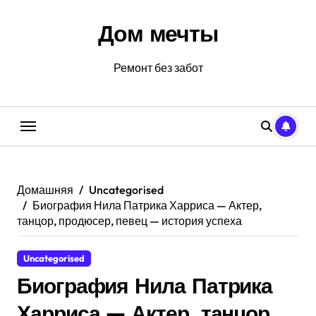
Перейти
к
Дом мечты
содержанию
Ремонт без забот
Домашняя
Uncategorised
Биография Нила Патрика Харриса — Актер,
танцор, продюсер, певец — история успеха
Uncategorised
Биография Нила Патрика
Харриса — Актер, танцор,