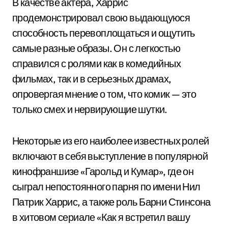
В качестве актера, Харрис
продемонстрировал свою выдающуюся
способность перевоплощаться и ощутить
самые разные образы. Он с легкостью
справился с ролями как в комедийных
фильмах, так и в серьезных драмах,
опровергая мнение о том, что комик — это
только смех и нервирующие шутки.
Некоторые из его наиболее известных ролей
включают в себя выступление в популярной
кинофраншизе «Гарольд и Кумар», где он
сыграл непостоянного парня по имени Нил
Патрик Харрис, а также роль Барни Стинсона
в хитовом сериале «Как я встретил вашу