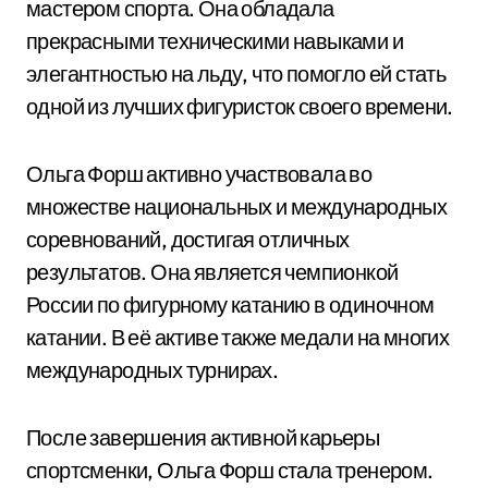
мастером спорта. Она обладала
прекрасными техническими навыками и
элегантностью на льду, что помогло ей стать
одной из лучших фигуристок своего времени.
Ольга Форш активно участвовала во
множестве национальных и международных
соревнований, достигая отличных
результатов. Она является чемпионкой
России по фигурному катанию в одиночном
катании. В её активе также медали на многих
международных турнирах.
После завершения активной карьеры
спортсменки, Ольга Форш стала тренером.