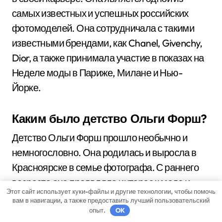
самых известных и успешных российских
фотомоделей. Она сотрудничала с такими
известными брендами, как Chanel, Givenchy,
Dior, а также принимала участие в показах на
Неделе моды в Париже, Милане и Нью-
Йорке.
Каким было детство Ольги Форш?
Детство Ольги Форш прошло необычно и
немногословно. Она родилась и выросла в
Красноярске в семье фотографа. С раннего
возраста она проявляла интерес к моде и
Этот сайт использует куки-файлы и другие технологии, чтобы помочь
начала заниматься фотомоделингом. В
вам в навигации, а также предоставить лучший пользовательский
детстве она мечтала о карьере модели и
опыт.
OK