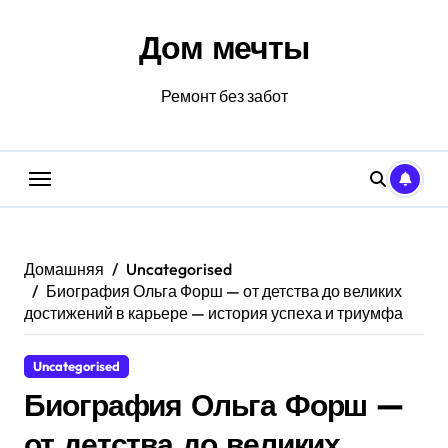
Перейти
к
Дом мечты
содержанию
Ремонт без забот
Домашняя
Uncategorised
Биография Ольга Форш — от детства до великих
достижений в карьере — история успеха и триумфа
Uncategorised
Биография Ольга Форш —
от детства до великих