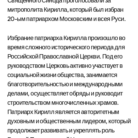
Священного Синода проголосовали за
митрополита Кирилла, который был избран
20-ым патриархом Московским и всея Руси.
Избрание патриарха Кирилла произошло во
время сложного исторического периода для
Российской Православной Церкви. Под его
руководством Церковь активно участвует в
социальной жизни общества, занимается
благотворительностью и международными
делами, осуществляет обряды и руководит
строительством многочисленных храмов.
Патриарх Кирилл является авторитетным
духовным и общественным лидером, который
продолжает развивать и укреплять роль