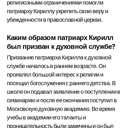
религиозными ограничениями помогли
патриарху Кириллу укрепить свою веру и
убежденности в православной церкви.
Каким образом патриарх Кирилл
был призван к духовной службе?
Призвание патриарха Кирилла к духовной
службе началось в раннем возрасте. Он
проявлял большой интерес к религии и
посещал богослужения с раннего детства. В
школе он подавал заявление о поступлении в
семинарию и после ее окончания поступил в
Московскую духовную академию. Во время
учебы в академии его таланты и
проницательность были замечены и он был