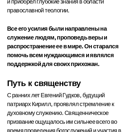
и приобрел глубокие знания в области
православной теологии.
Все его усилия были направлены на
служение людям, проповедь веры и
распространение ее в мире. Он старался
помочь всем нуждающимся и являлся
поддержкой для своих прихожан.
Путь к священству
С ранних лет Евгений Гудков, будущий
патриарх Кирилл, проявлял стремление к
духовному служению. Священническое
призвание ощущалось им сильнее всего во
время проведения богослужений и участия в