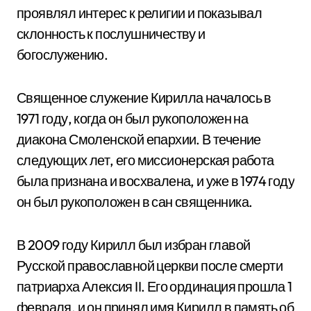
проявлял интерес к религии и показывал
склонность к послушничеству и
богослужению.
Священное служение Кирилла началось в
1971 году, когда он был рукоположен на
диакона Смоленской епархии. В течение
следующих лет, его миссионерская работа
была признана и восхвалена, и уже в 1974 году
он был рукоположен в сан священника.
В 2009 году Кирилл был избран главой
Русской православной церкви после смерти
патриарха Алексия II. Его ординация прошла 1
февраля, и он принял имя Кирилл в память об