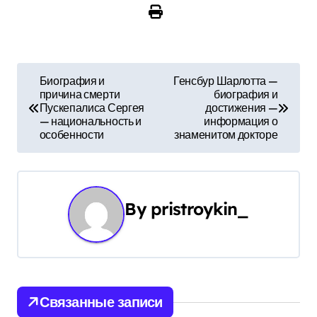
Н
Биография и
Генсбур Шарлотта —
причина смерти
биография и
а
Пускепалиса Сергея
достижения —
— национальность и
информация о
в
особенности
знаменитом докторе
и
г
By
pristroykin_
а
ц
и
Связанные записи
я