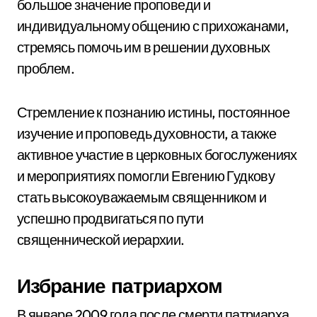
большое значение проповеди и
индивидуальному общению с прихожанами,
стремясь помочь им в решении духовных
проблем.
Стремление к познанию истины, постоянное
изучение и проповедь духовности, а также
активное участие в церковных богослужениях
и мероприятиях помогли Евгению Гудкову
стать высокоуважаемым священником и
успешно продвигаться по пути
священнической иерархии.
Избрание патриархом
В январе 2009 года после смерти патриарха