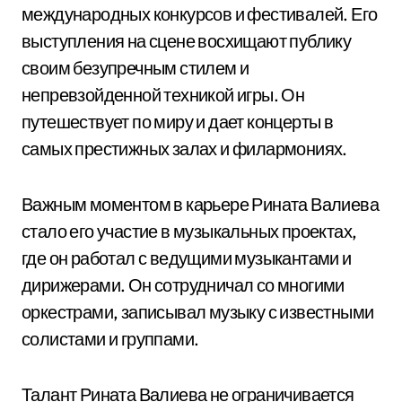
международных конкурсов и фестивалей. Его
выступления на сцене восхищают публику
своим безупречным стилем и
непревзойденной техникой игры. Он
путешествует по миру и дает концерты в
самых престижных залах и филармониях.
Важным моментом в карьере Рината Валиева
стало его участие в музыкальных проектах,
где он работал с ведущими музыкантами и
дирижерами. Он сотрудничал со многими
оркестрами, записывал музыку с известными
солистами и группами.
Талант Рината Валиева не ограничивается