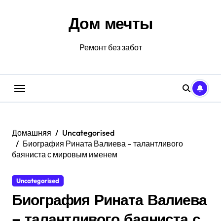
Перейти
к
Дом мечты
содержанию
Ремонт без забот
Домашняя
Uncategorised
Биография Рината Валиева – талантливого
баяниста с мировым именем
Uncategorised
Биография Рината Валиева
– талантливого баяниста с