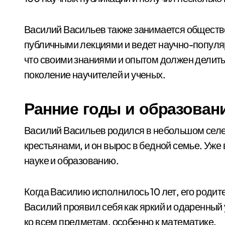
Василий Васильев также занимается обществ
публичными лекциями и ведет научно-популя
что своими знаниями и опытом должен делить
поколение научителей и ученых.
Ранние годы и образован
Василий Васильев родился в небольшом селе 
крестьянами, и он вырос в бедной семье. Уже
науке и образованию.
Когда Василию исполнилось 10 лет, его родит
Василий проявил себя как яркий и одаренный 
ко всем предметам, особенно к математике.