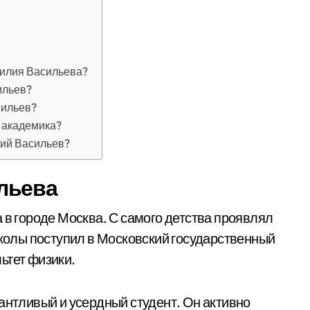
силия Васильева?
ильев?
сильев?
 академика?
лий Васильев?
льева
 в городе Москва. С самого детства проявлял
школы поступил в Московский государственный
ьтет физики.
антливый и усердный студент. Он активно