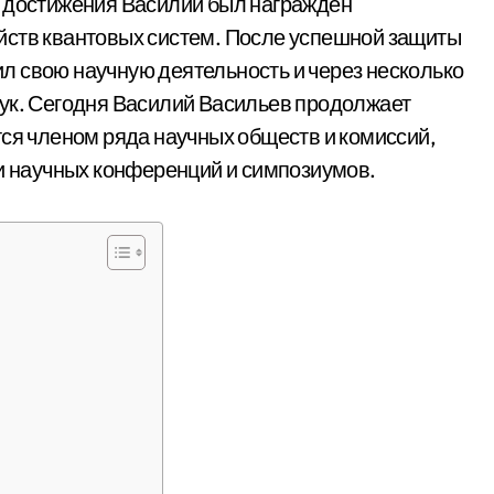
е достижения Василий был награжден
йств квантовых систем. После успешной защиты
л свою научную деятельность и через несколько
аук. Сегодня Василий Васильев продолжает
тся членом ряда научных обществ и комиссий,
ии научных конференций и симпозиумов.