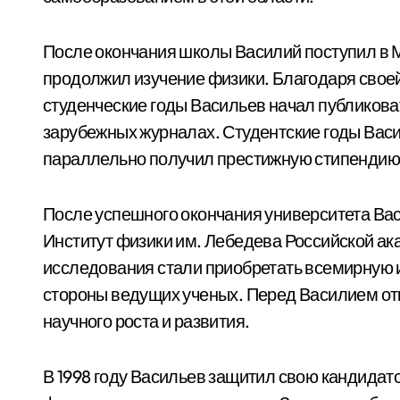
После окончания школы Василий поступил в М
продолжил изучение физики. Благодаря своей
студенческие годы Васильев начал публиковат
зарубежных журналах. Студентские годы Васи
параллельно получил престижную стипендию з
После успешного окончания университета Вас
Институт физики им. Лебедева Российской ака
исследования стали приобретать всемирную и
стороны ведущих ученых. Перед Василием о
научного роста и развития.
В 1998 году Васильев защитил свою кандидат