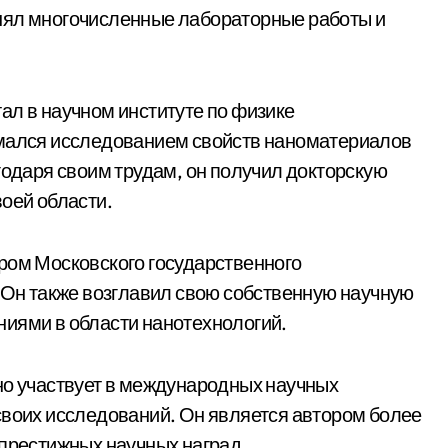
нял многочисленные лабораторные работы и
ал в научном институте по физике
имался исследованием свойств наноматериалов
годаря своим трудам, он получил докторскую
воей области.
ром Московского государственного
. Он также возглавил свою собственную научную
ниями в области нанотехнологий.
но участвует в международных научных
своих исследований. Он является автором более
 престижных научных наград.