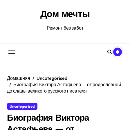
Перейти
к
Дом мечты
содержанию
Ремонт без забот
Домашняя
Uncategorised
Биография Виктора Астафьева — от родословной
до славы великого русского писателя
Uncategorised
Биография Виктора
Астафьева — от