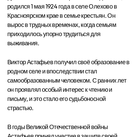
родился 1 мая 1924 года в селе Олехово в
Красноярском крае в семье крестьян. Он
вырос в трудных временах, когда семьям
приходилось упорно трудиться для
выживания.
Виктор Астафьев получил своё образование в
родном селе и впоследствии стал
самообразованным человеком. С ранних лет
он проявлял особый интерес к чтению и
письму, и это стало его судьбоносной
страстью.
В годы Великой Отечественной войны
Астафьев принял участие в защите своей