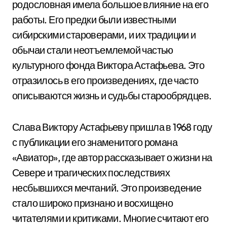
родословная имела большое влияние на его
работы. Его предки были известными
сибирскими староверами, и их традиции и
обычаи стали неотъемлемой частью
культурного фонда Виктора Астафьева. Это
отразилось в его произведениях, где часто
описываются жизнь и судьбы старообрядцев.
Слава Виктору Астафьеву пришла в 1968 году
с публикации его знаменитого романа
«Авиатор», где автор рассказывает о жизни на
Севере и трагических последствиях
несбывшихся мечтаний. Это произведение
стало широко признано и восхищено
читателями и критиками. Многие считают его