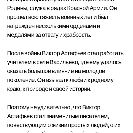
Родины, служа в рядах Красной Армии. Он
прошел всю тяжесть военных лет и был
награжден несколькими орденами и
медалями за отвагу и храбрость.
После войны Виктор Астафьев стал работать
учителем в селе Васильево, где ему удалось
оказать большое влияние на молодое
поколение. Он взывал к любви к родному
краю, к природе и своей истории.
Поэтому не удивительно, что Виктор
Астафьев стал знаменитым писателем,
повествующим о жизни простых людей, о их