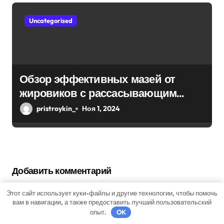
Uncategorised
Обзор эффективных мазей от
жировиков с рассасывающим
эффектом
pristroykin_
Ноя 1, 2024
Добавить комментарий
Для отправки комментария вам необходимо
Этот сайт использует куки-файлы и другие технологии, чтобы помочь
авторизоваться
.
вам в навигации, а также предоставить лучший пользовательский
опыт.
OK