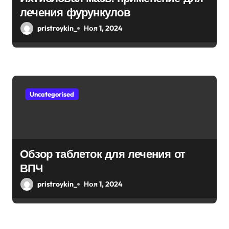
лечения фурункулов
и
pristroykin_
Ноя 1, 2024
с
я
м
Uncategorised
Обзор таблеток для лечения от
ВПЧ
pristroykin_
Ноя 1, 2024