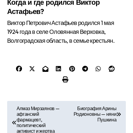
Когда и где родился Виктор
Астафьев?
Виктор Петрович Астафьев родился 1 мая
1924 года в селе Оловянная Верховка,
Волгоградская область, в семье крестьян.
Н
Алмаз Мирзаянов —
Биография Арины
афганский
Родионовны — няни
а
фармацевт,
Пушкина
политический
в
активист и жертва