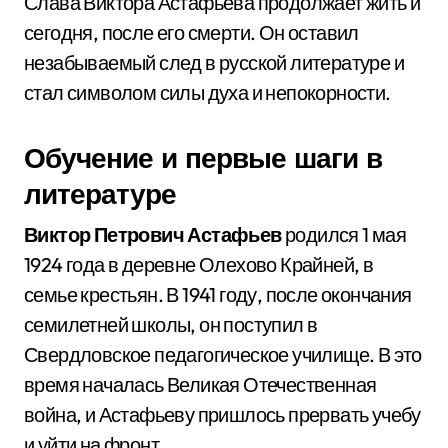
Слава Виктора Астафьева продолжает жить и
сегодня, после его смерти. Он оставил
незабываемый след в русской литературе и
стал символом силы духа и непокорности.
Обучение и первые шаги в
литературе
Виктор Петрович Астафьев
родился 1 мая
1924 года в деревне Олехово Крайней, в
семье крестьян. В 1941 году, после окончания
семилетней школы, он поступил в
Свердловское педагогическое училище. В это
время началась Великая Отечественная
война, и Астафьеву пришлось прервать учебу
и уйти на фронт.