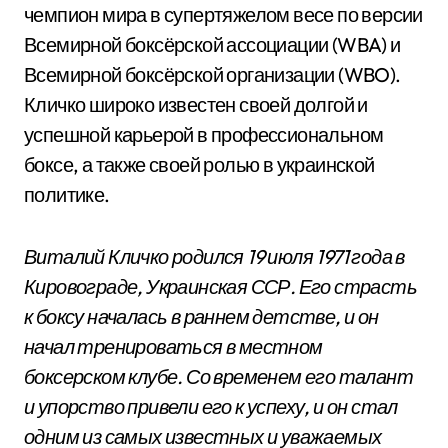
чемпион мира в супертяжелом весе по версии
Всемирной боксёрской ассоциации (WBA) и
Всемирной боксёрской организации (WBO).
Кличко широко известен своей долгой и
успешной карьерой в профессиональном
боксе, а также своей ролью в украинской
политике.
Виталий Кличко родился 19 июля 1971 года в
Кировограде, Украинская ССР. Его страсть
к боксу началась в раннем детстве, и он
начал тренироваться в местном
боксерском клубе. Со временем его талант
и упорство привели его к успеху, и он стал
одним из самых известных и уважаемых