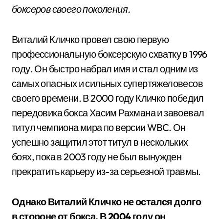
боксеров своего поколения.
Виталий Кличко провел свою первую
профессиональную боксерскую схватку в 1996
году. Он быстро набрал имя и стал одним из
самых опасных и сильных супертяжеловесов
своего времени. В 2000 году Кличко победил
передовика бокса Хасим Рахмана и завоевал
титул чемпиона мира по версии WBC. Он
успешно защитил этот титул в нескольких
боях, пока в 2003 году не был вынужден
прекратить карьеру из-за серьезной травмы.
Однако Виталий Кличко не остался долго
в стороне от бокса. В 2004 году он