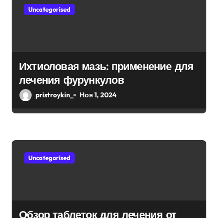
о
Uncategorised
з
а
п
Ихтиоловая мазь: применение для
лечения фурункулов
и
pristroykin_
Ноя 1, 2024
с
я
м
Uncategorised
Обзор таблеток для лечения от