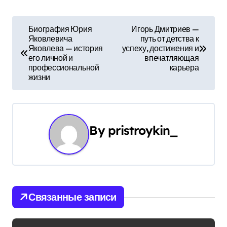
Н
Биография Юрия
Игорь Дмитриев —
Яковлевича
путь от детства к
а
Яковлева — история
успеху, достижения и
его личной и
впечатляющая
в
профессиональной
карьера
жизни
и
г
а
By
pristroykin_
ц
и
я
Связанные записи
п