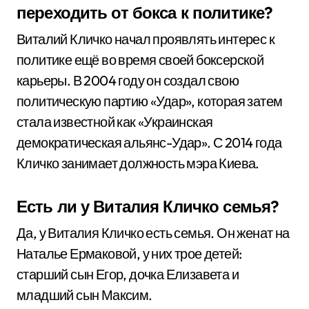
переходить от бокса к политике?
Виталий Кличко начал проявлять интерес к
политике ещё во время своей боксерской
карьеры. В 2004 году он создал свою
политическую партию «Удар», которая затем
стала известной как «Украинская
демократическая альянс-Удар». С 2014 года
Кличко занимает должность мэра Киева.
Есть ли у Виталия Кличко семья?
Да, у Виталия Кличко есть семья. Он женат на
Наталье Ермаковой, у них трое детей:
старший сын Егор, дочка Елизавета и
младший сын Максим.