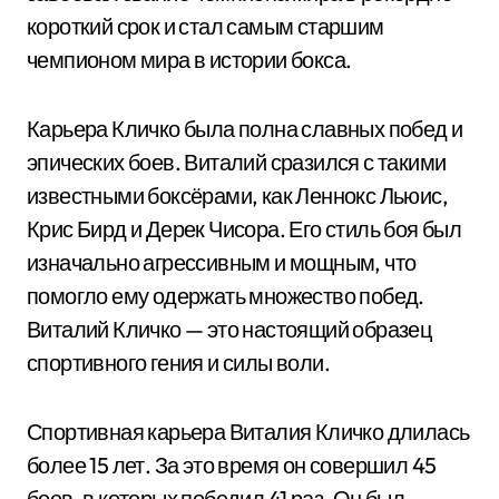
короткий срок и стал самым старшим
чемпионом мира в истории бокса.
Карьера Кличко была полна славных побед и
эпических боев. Виталий сразился с такими
известными боксёрами, как Леннокс Льюис,
Крис Бирд и Дерек Чисора. Его стиль боя был
изначально агрессивным и мощным, что
помогло ему одержать множество побед.
Виталий Кличко — это настоящий образец
спортивного гения и силы воли.
Спортивная карьера Виталия Кличко длилась
более 15 лет. За это время он совершил 45
боев, в которых победил 41 раз. Он был