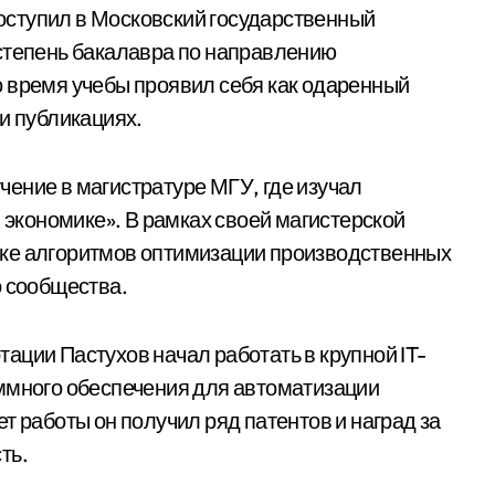
ступил в Московский государственный
степень бакалавра по направлению
 время учебы проявил себя как одаренный
и публикациях.
ение в магистратуре МГУ, где изучал
кономике». В рамках своей магистерской
ке алгоритмов оптимизации производственных
о сообщества.
ации Пастухов начал работать в крупной IT-
аммного обеспечения для автоматизации
т работы он получил ряд патентов и наград за
ть.