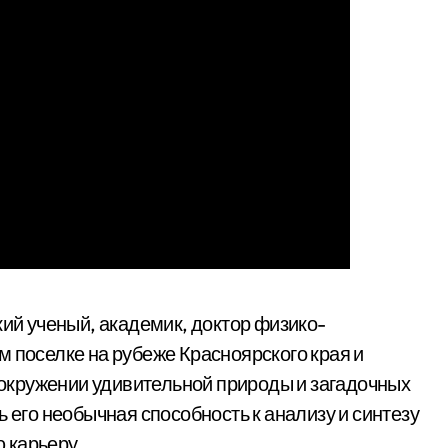
й ученый, академик, доктор физико-
м поселке на рубеже Красноярского края и
в окружении удивительной природы и загадочных
ь его необычная способность к анализу и синтезу
 карьеру.