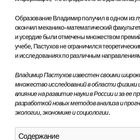
Образование Владимир получил в одном из л
окончил механико-математический факультет 
и усердие были отмечены множеством премий 
учебе, Пастухов не ограничился теоретически
и исследованиях по различным направлениям
Владимир Пастухов известен своими широк
множество исследований в области физики 
влияние на развитие науки в России и за ее 
разработкой новых методов анализа и прогн
экологии, экономике и социологии.
Содержание