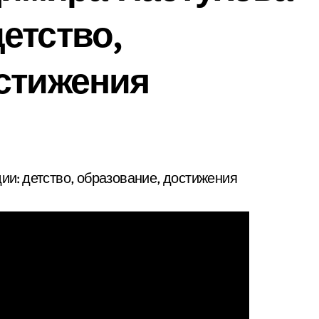
етство,
стижения