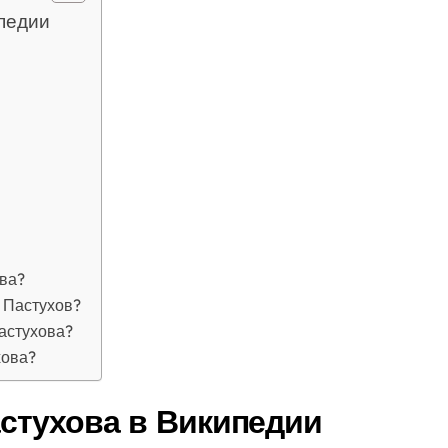
педии
ва?
 Пастухов?
астухова?
хова?
стухова в Википедии