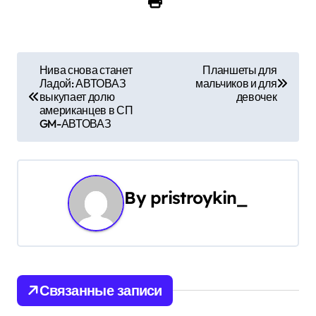
Н
Нива снова станет
Планшеты для
Ладой: АВТОВАЗ
мальчиков и для
а
выкупает долю
девочек
американцев в СП
в
GM-АВТОВАЗ
и
г
By
pristroykin_
а
ц
и
Связанные записи
я