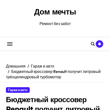
Перейти
к
Дом мечты
содержанию
Ремонт без забот
Домашняя
Гараж и авто
Бюджетный кроссовер Renault получит литровый
трёхцилиндровый турбомотор
Гараж и авто
Бюджетный кроссовер
Renault получит литровый