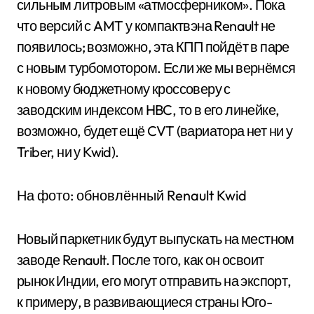
сильным литровым «атмосферником». Пока
что версий с AMT у компактвэна Renault не
появилось; возможно, эта КПП пойдёт в паре
с новым турбомотором. Если же мы вернёмся
к новому бюджетному кроссоверу с
заводским индексом HBC, то в его линейке,
возможно, будет ещё CVT (вариатора нет ни у
Triber, ни у Kwid).
На фото: обновлённый Renault Kwid
Новый паркетник будут выпускать на местном
заводе Renault. После того, как он освоит
рынок Индии, его могут отправить на экспорт,
к примеру, в развивающиеся страны Юго-