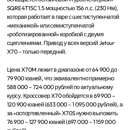
SQRE4T15C 1.5 мощностью 156 л.с. (230 Нм),
которая работает в паре с шестиступенчатой
«механикой» или семиступенчатой
«роботизированной» коробкой с двумя
сцеплениями. Привод у всех версий Jetour
X70 – только передний.
Цена X70M лежит в диапазоне от 64 900 до
79 900 юаней, что эквивалентно примерно
588 000 – 724 000 рублей по актуальному
курсу. Кроссовер X70 обойдется в 69 900 –
120 900 юаней (633 000 – 1 095 000 рублей), а
за «оспортивленный» X70S нужно выложить
76 900 – 127 900 юаней (697 000 – 1 159 000