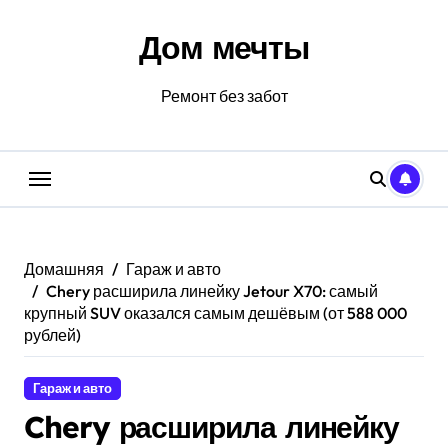
Перейти
к
Дом мечты
содержанию
Ремонт без забот
Домашняя
Гараж и авто
Chery расширила линейку Jetour X70: самый
крупный SUV оказался самым дешёвым (от 588 000
рублей)
Гараж и авто
Chery расширила линейку