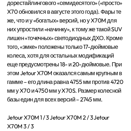
дорестайлингового «семидесятого» («просто»
X70 обновился в августе этого года). Фары те
же, что и у «богатых» версий, но у X70M для
них упростили «начинку», к тому же такой SUV
лишен «точечных» светодиодных ДХО. Кроме
того, «эмке» положены только 17-дюймовые
колеса, хотя для остальных модификаций
еще предусмотрены 18- и 20-дюймовые. При
этом Jetour X70M оказался самым крупным в
гамме – его длина равна 4755 мм против 4720
мм у X70 и 4750 мм у X70S. Размер колесной
базы един для всех версий – 2745 мм.
Jetour X70M
1
/ 3 Jetour X70M
2
/ 3 Jetour
X70M
3
/ 3