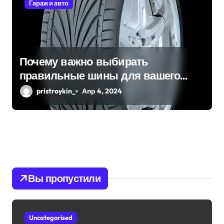
Гараж и авто
Почему важно выбирать
правильные шины для вашего
автомобиля?
pristroykin_
Апр 4, 2024
Вы пропустили
Uncategorised