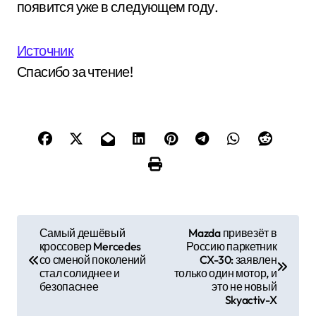
появится уже в следующем году.
Источник
Спасибо за чтение!
Н
Самый дешёвый
Mazda привезёт в
кроссовер Mercedes
Россию паркетник
а
со сменой поколений
CX-30: заявлен
стал солиднее и
только один мотор, и
в
безопаснее
это не новый
Skyactiv-X
и