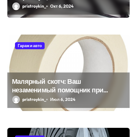
и
pristroykin_
Окт 6, 2024
с
я
м
Гараж и авто
Малярный скотч: Ваш
незаменимый помощник при
ремонтных работах
pristroykin_
Июл 6, 2024