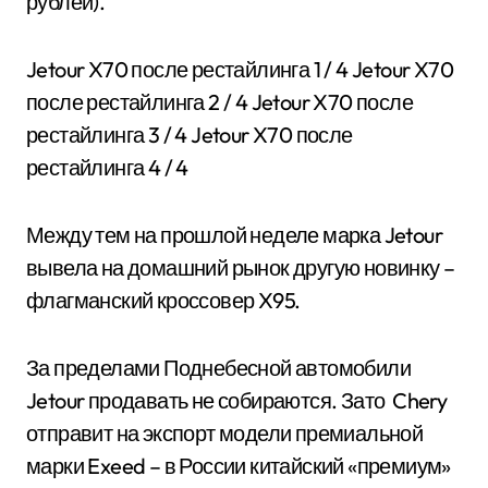
рублей).
Jetour X70 после рестайлинга
1
/ 4 Jetour X70
после рестайлинга
2
/ 4 Jetour X70 после
рестайлинга
3
/ 4 Jetour X70 после
рестайлинга
4
/ 4
Между тем на прошлой неделе марка Jetour
вывела на домашний рынок другую новинку –
флагманский кроссовер X95.
За пределами Поднебесной автомобили
Jetour продавать не собираются. Зато Chery
отправит на экспорт модели премиальной
марки Exeed – в России китайский «премиум»