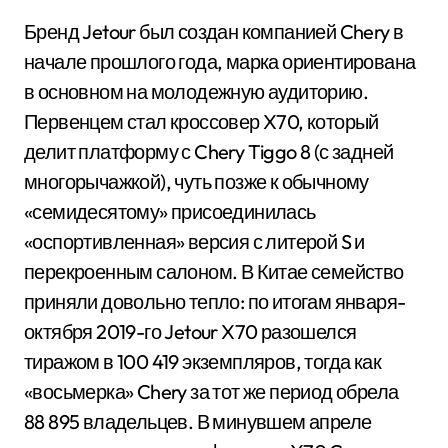
Бренд Jetour был создан компанией Chery в
начале прошлого года, марка ориентирована
в основном на молодежную аудиторию.
Первенцем стал кроссовер X70, который
делит платформу с Chery Tiggo 8 (с задней
многорычажкой), чуть позже к обычному
«семидесятому» присоединилась
«оспортивленная» версия с литерой S и
перекроенным салоном. В Китае семейство
приняли довольно тепло: по итогам января-
октября 2019-го Jetour X70 разошелся
тиражом в 100 419 экземпляров, тогда как
«восьмерка» Chery за тот же период обрела
88 895 владельцев. В минувшем апреле