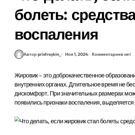
болеть: средств
воспаления
Автор pristroykin_
Ноя 1, 2024
Комментариев нет
Жировик – это доброкачественное образование. Располагается в подкожной клетчатке, на
внутренних органах. Длительное время не бе
дискомфорт. При значительных размерах мож
появились признаки воспаления, выделяется г