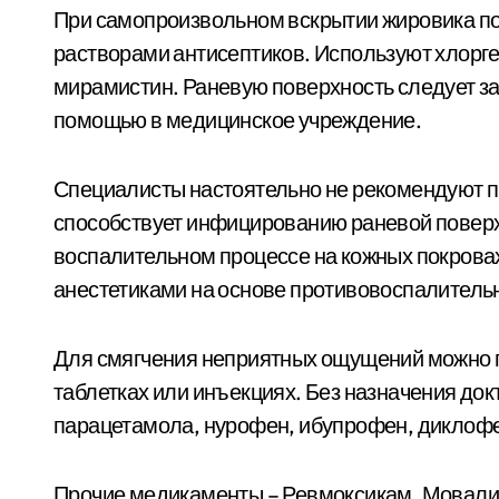
При самопроизвольном вскрытии жировика по
растворами антисептиков. Используют хлорге
мирамистин. Раневую поверхность следует за
помощью в медицинское учреждение.
Специалисты настоятельно не рекомендуют п
способствует инфицированию раневой поверх
воспалительном процессе на кожных покрова
анестетиками на основе противовоспалитель
Для смягчения неприятных ощущений можно 
таблетках или инъекциях. Без назначения док
парацетамола, нурофен, ибупрофен, диклофе
Прочие медикаменты – Ревмоксикам, Мовалис,