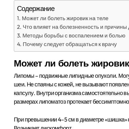
Содержание
Может ли болеть жировик на теле
Что влияет на болезненность и причины
Методы борьбы с воспалением и болью
Почему следует обращаться к врачу
Может ли болеть жировик
Липомы – подвижные липидные опухоли. Могут 
шеи. Не спаяны с кожей, не вызывают появле
капсулу. Внутри организма самостоятельно 
размерах липоматоз протекает бессимптомно
При превышении 4–5 см в диаметре «шишка» н
Возникает дискомфорт.