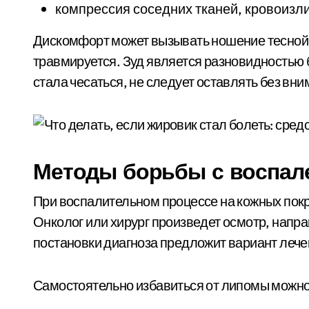
компрессия соседних тканей, кровоизл
Дискомфорт может вызывать ношение тесной
травмируется. Зуд является разновидностью 
стала чесаться, не следует оставлять без вни
Методы борьбы с воспал
При воспалительном процессе на кожных пок
Онколог или хирург произведет осмотр, напр
постановки диагноза предложит вариант лече
Самостоятельно избавиться от липомы можн