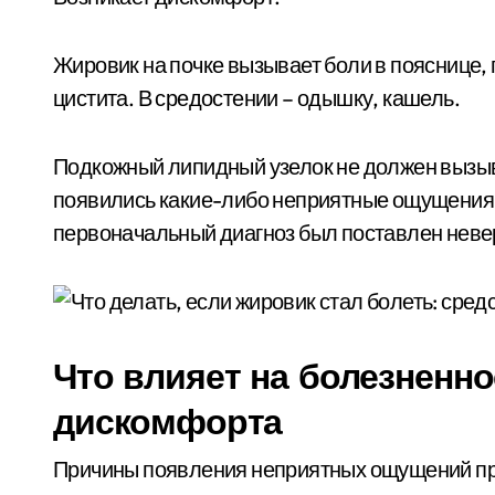
Жировик на почке вызывает боли в пояснице
цистита. В средостении – одышку, кашель.
Подкожный липидный узелок не должен вызыв
появились какие-либо неприятные ощущения, 
первоначальный диагноз был поставлен неве
Что влияет на болезненн
дискомфорта
Причины появления неприятных ощущений пр