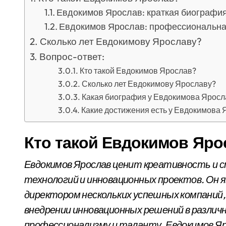
Евдокимов Ярослав: краткая биографи
Евдокимов Ярослав: профессиональна
Сколько лет Евдокимову Ярославу?
Вопрос-ответ:
Кто такой Евдокимов Ярослав?
Сколько лет Евдокимову Ярославу?
Какая биография у Евдокимова Яросл
Какие достижения есть у Евдокимова 
Кто такой Евдокимов Яро
Евдокимов Ярослав ценит креативность и с
технологий и инновационных проектов. Он 
директором нескольких успешных компаний,
внедрении инновационных решений в различ
профессионализму и таланту, Евдокимов Яро