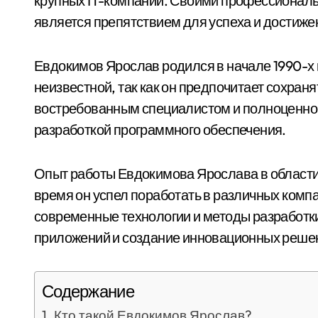
крупных IT-компаний. Своими профессиональ
является препятствием для успеха и достиже
Евдокимов Ярослав родился в начале 1990-х г
неизвестной, так как он предпочитает сохраня
востребованным специалистом и полноценно у
разработкой программного обеспечения.
Опыт работы Евдокимова Ярослава в области 
время он успел поработать в различных комп
современные технологии и методы разработки
приложений и создание инновационных решен
Содержание
Кто такой Евдокимов Ярослав?