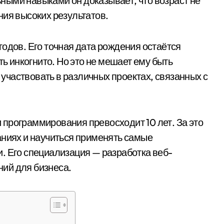
ными навыками он доказывает, что возраст не
ния высоких результатов.
одов. Его точная дата рождения остаётся
ть инкогнито. Но это не мешает ему быть
частвовать в различных проектах, связанных с
программирования превосходит 10 лет. За это
аниях и научиться применять самые
. Его специализация — разработка веб-
ий для бизнеса.