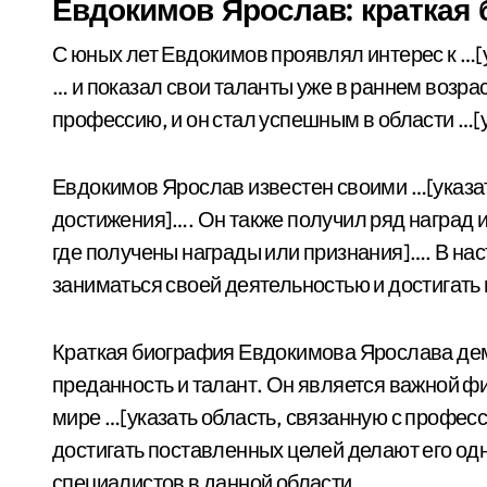
Евдокимов Ярослав: краткая
С юных лет Евдокимов проявлял интерес к …[у
… и показал свои таланты уже в раннем возра
профессию, и он стал успешным в области …[
Евдокимов Ярослав известен своими …[указат
достижения]…. Он также получил ряд наград и 
где получены награды или признания]…. В на
заниматься своей деятельностью и достигать 
Краткая биография Евдокимова Ярослава де
преданность и талант. Он является важной фи
мире …[указать область, связанную с профес
достигать поставленных целей делают его о
специалистов в данной области.