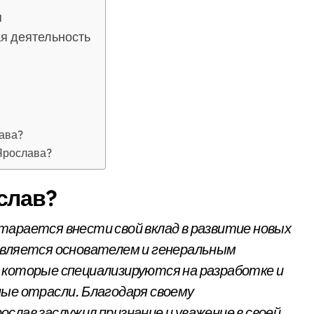
я
я деятельность
ава?
Ярослава?
слав?
тарается внести свой вклад в развитие новых
является основателем и генеральным
 которые специализируются на разработке и
ные отрасли. Благодаря своему
слав заслужил признание и уважение в своей