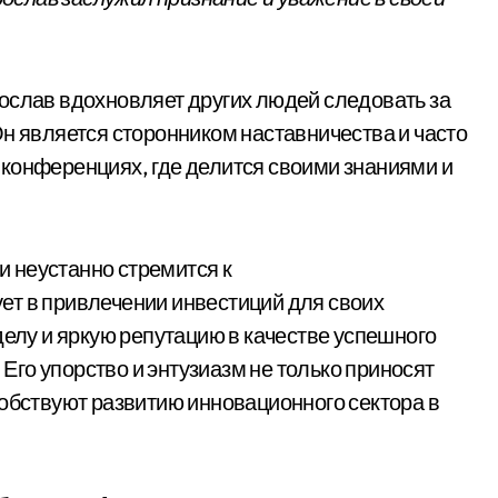
ослав вдохновляет других людей следовать за
Он является сторонником наставничества и часто
конференциях, где делится своими знаниями и
и неустанно стремится к
ет в привлечении инвестиций для своих
делу и яркую репутацию в качестве успешного
го упорство и энтузиазм не только приносят
собствуют развитию инновационного сектора в