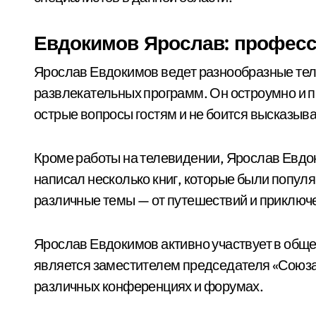
Евдокимов Ярослав: професс
Ярослав Евдокимов ведет разнообразные теле
развлекательных программ. Он остроумно и п
острые вопросы гостям и не боится высказыва
Кроме работы на телевидении, Ярослав Евдо
написал несколько книг, которые были попул
различные темы — от путешествий и приключ
Ярослав Евдокимов активно участвует в общ
является заместителем председателя «Союза 
различных конференциях и форумах.