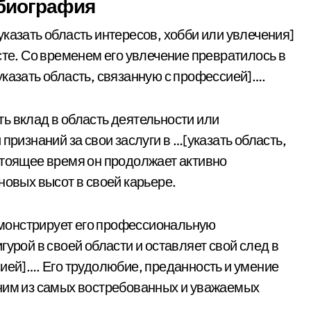
 биография
казать область интересов, хобби или увлечения]
сте. Со временем его увлечение превратилось в
указать область, связанную с профессией]….
ь вклад в область деятельности или
признаний за свои заслуги в …[указать область,
стоящее время он продолжает активно
новых высот в своей карьере.
монстрирует его профессиональную
гурой в своей области и оставляет свой след в
сией]…. Его трудолюбие, преданность и умение
дним из самых востребованных и уважаемых