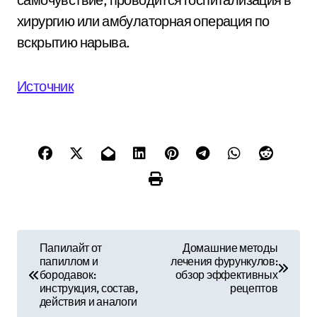
хирургию или амбулаторная операция по
вскрытию нарыва.
Источник
Н
Папилайт от
Домашние методы
папиллом и
лечения фурункулов:
а
бородавок:
обзор эффективных
инструкция, состав,
рецептов
в
действия и аналоги