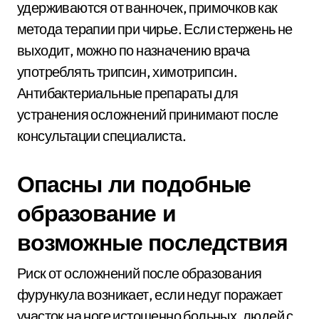
удерживаются от ванночек, примочков как
метода терапии при чирье. Если стержень не
выходит, можно по назначению врача
употреблять трипсин, химотрипсин.
Антибактериальные препараты для
устранения осложнений принимают после
консультации специалиста.
Опасны ли подобные
образование и
возможные последствия
Риск от осложнений после образования
фурункула возникает, если недуг поражает
участок на ноге истощенно больных, людей с