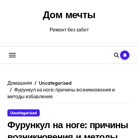
Перейти
к
Дом мечты
содержанию
Ремонт без забот
Домашняя
Uncategorised
Фурункул на ноге: причины возникновения и
методы избавления
Uncategorised
Фурункул на ноге: причины
возникновения и методы