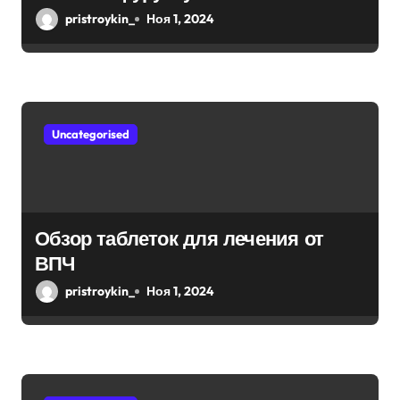
и
pristroykin_
Ноя 1, 2024
с
я
м
Uncategorised
Обзор таблеток для лечения от
ВПЧ
pristroykin_
Ноя 1, 2024