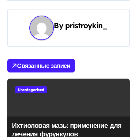
и
г
By
pristroykin_
а
ц
и
Связанные записи
я
п
Uncategorised
о
з
а
Ихтиоловая мазь: применение для
п
лечения фурункулов