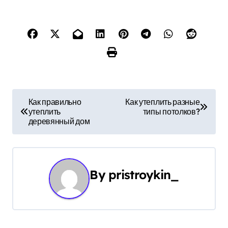
Н
Как правильно
Как утеплить разные
утеплить
типы потолков?
а
деревянный дом
в
и
By
pristroykin_
г
а
ц