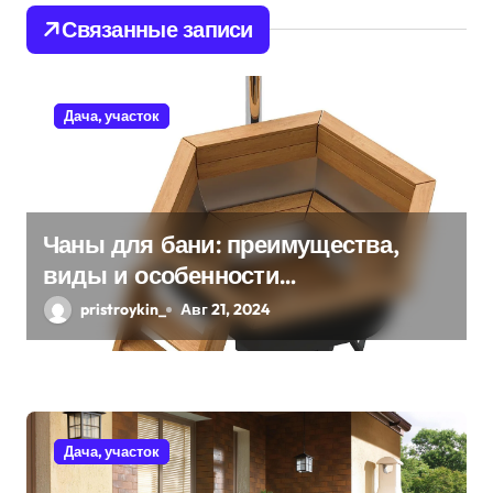
и
Связанные записи
я
п
Дача, участок
о
з
Чаны для бани: преимущества,
а
виды и особенности
п
использования
pristroykin_
Авг 21, 2024
и
с
я
Дача, участок
м