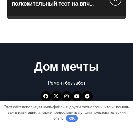
положительный тест на впч
45
Дом мечты
Ремонт без забот
Этот сайт использует куки-файлы и другие технологии, чтобы помочь
вам в навигации, а также предоставить лучший пользовательский
опыт.
OK
Авторские права © Все права защищены
|
Newspaperup
от
Themeansar
.