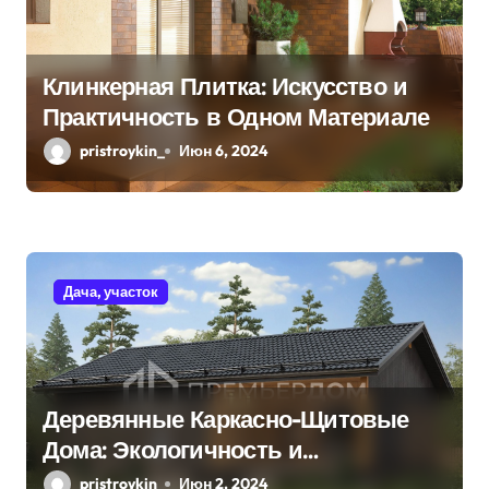
Клинкерная Плитка: Искусство и
Практичность в Одном Материале
pristroykin_
Июн 6, 2024
Дача, участок
Деревянные Каркасно-Щитовые
Дома: Экологичность и
Практичность
pristroykin_
Июн 2, 2024