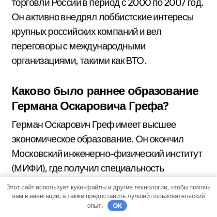
торговли России в период с 2000 по 2007 год.
Он активно внедрял лоббистские интересы
крупных российских компаний и вел
переговоры с международными
организациями, такими как ВТО.
Каково было раннее образование
Германа Оскаровича Грефа?
Герман Оскарович Греф имеет высшее
экономическое образование. Он окончил
Московский инженерно-физический институт
(МИФИ), где получил специальность
инженера-физика. Позднее он также
Этот сайт использует куки-файлы и другие технологии, чтобы помочь
закончил Московскую физико-техническую
вам в навигации, а также предоставить лучший пользовательский
опыт.
OK
школу.