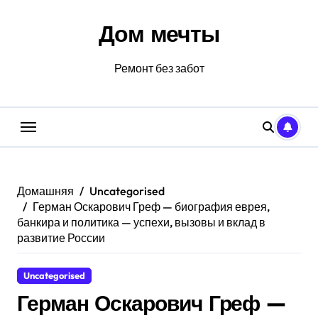
Перейти
к
Дом мечты
содержанию
Ремонт без забот
Домашняя
Uncategorised
Герман Оскарович Греф — биография еврея,
банкира и политика — успехи, вызовы и вклад в
развитие России
Uncategorised
Герман Оскарович Греф —