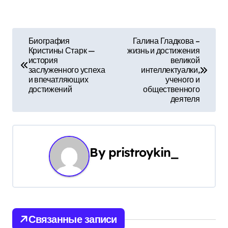
Н
Биография
Галина Гладкова –
Кристины Старк —
жизнь и достижения
а
история
великой
заслуженного успеха
интеллектуалки,
в
и впечатляющих
ученого и
достижений
общественного
и
деятеля
г
а
By
pristroykin_
ц
и
я
Связанные записи
п