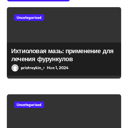
о
Uncategorised
з
а
п
Ихтиоловая мазь: применение для
и
лечения фурункулов
с
pristroykin_
Ноя 1, 2024
я
м
Uncategorised