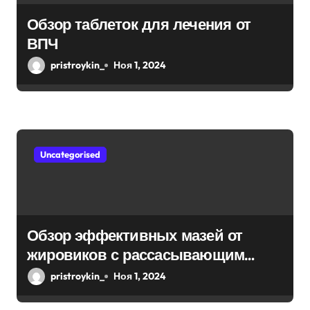
Обзор таблеток для лечения от
ВПЧ
pristroykin_
Ноя 1, 2024
Uncategorised
Обзор эффективных мазей от
жировиков с рассасывающим
эффектом
pristroykin_
Ноя 1, 2024