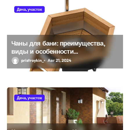
я
Дача, участок
п
о
з
Чаны для бани: преимущества,
виды и особенности
а
использования
pristroykin_
Авг 21, 2024
п
и
с
я
Дача, участок
м