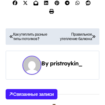
Н
Как утеплить разные
Правильное
типы потолков?
утепление балкона
а
в
и
By
pristroykin_
г
а
ц
Связанные записи
и